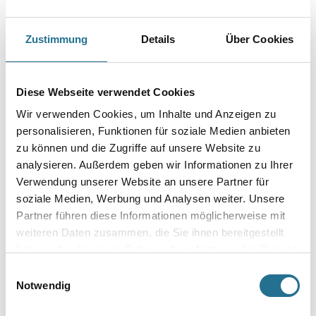
Geeignet für wasserbasierende Lacksysteme.
Zustimmung
Details
Über Cookies
Größe
Diese Webseite verwendet Cookies
Breite in millimeter
Wir verwenden Cookies, um Inhalte und Anzeigen zu
personalisieren, Funktionen für soziale Medien anbieten
zu können und die Zugriffe auf unsere Website zu
Borsten- / Haar-Länge in mm
analysieren. Außerdem geben wir Informationen zu Ihrer
Verwendung unserer Website an unsere Partner für
soziale Medien, Werbung und Analysen weiter. Unsere
Partner führen diese Informationen möglicherweise mit
Umrechnungsfaktoren
weiteren Daten zusammen, die Sie ihnen bereitgestellt
haben oder die sie im Rahmen Ihrer Nutzung der Dienste
gesammelt haben.
Einwilligungsauswahl
Notwendig