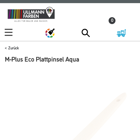
Zum
Zum
Inhalt
Navigationsmenü
0
springen
springen
Zurück
M-Plus Eco Plattpinsel Aqua