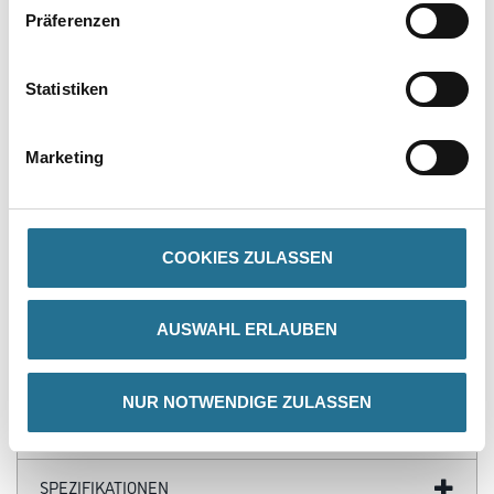
Präferenzen
Statistiken
PRODUKTEIGENSCHAFTEN
Marketing
Produkteigenschaft
- Plattpinsel
- Krex Kunstfasern
- Gebogene rostfreie Bleche
- Rohe Holzstiele
COOKIES ZULASSEN
AUSWAHL ERLAUBEN
ZUSATZINFOS
NUR NOTWENDIGE ZULASSEN
GEFAHRENHINWEISE
SPEZIFIKATIONEN