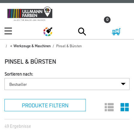
Zum
Zum
Inhalt
Navigationsmenü
0
springen
springen
Werkzeuge & Maschinen
Pinsel & Bürsten
PINSEL & BÜRSTEN
Sortieren nach:
PRODUKTE FILTERN
49 Ergebnisse