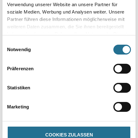
Verwendung unserer Website an unsere Partner für
soziale Medien, Werbung und Analysen weiter. Unsere
Bitte einloggen, um Preise zu
Bitte einloggen, um Preise zu
Partner führen diese Informationen möglicherweise mit
sehen
sehen
weiteren Daten zusammen, die Sie ihnen bereitgestellt
haben oder die sie im Rahmen Ihrer Nutzung der Dienste
gesammelt haben.
Einwilligungsauswahl
Notwendig
Präferenzen
Statistiken
M-Plus Eco Heizkörperpinsel
M-Plus
Marketing
Aqua
Fassadenstreichbürste oval
Weitere Varianten verfügbar
COOKIES ZULASSEN
Bitte einloggen, um Preise zu
Bitte einloggen, um Preise zu