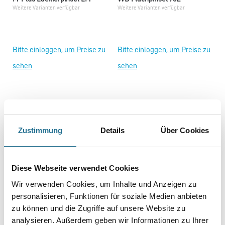
Weitere Varianten verfügbar
Weitere Varianten verfügbar
Bitte einloggen, um Preise zu
Bitte einloggen, um Preise zu
sehen
sehen
Zustimmung
Details
Über Cookies
Diese Webseite verwendet Cookies
Wir verwenden Cookies, um Inhalte und Anzeigen zu
personalisieren, Funktionen für soziale Medien anbieten
M-Plus Flachpinsel Lasur
WD Flachpinsel S
Plus
zu können und die Zugriffe auf unsere Website zu
Weitere Varianten verfügbar
Weitere Varianten verfügbar
analysieren. Außerdem geben wir Informationen zu Ihrer