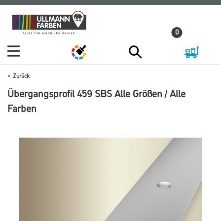
Zum
Zum
Inhalt
Navigationsmenü
0
springen
springen
Zurück
Übergangsprofil 459 SBS Alle Größen / Alle
Farben