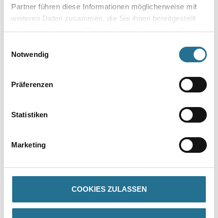
Partner führen diese Informationen möglicherweise mit
weiteren Daten zusammen, die Sie ihnen bereitgestellt
haben oder die sie im Rahmen Ihrer Nutzung der Dienste
gesammelt haben.
Einwilligungsauswahl
Umrechnungsfaktoren
Notwendig
Präferenzen
Statistiken
Marketing
PRODUKTEIGENSCHAFTEN
Produkteigenschaft
COOKIES ZULASSEN
- Glatt
- Versenkt gebohrt