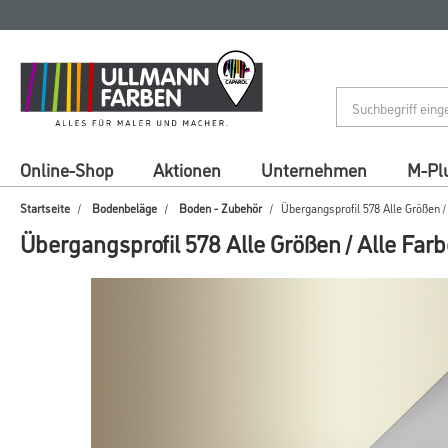
Zum
Zum
Inhalt
Navigationsmenü
springen
springen
Online-Shop
Aktionen
Unternehmen
M-Pl
Startseite
Bodenbeläge
Boden - Zubehör
Übergangsprofil 578 Alle Größen /
Übergangsprofil 578 Alle Größen / Alle Far