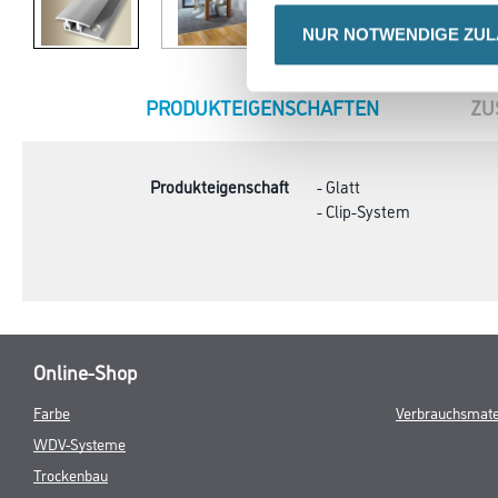
NUR NOTWENDIGE ZU
CURRENT
PRODUKTEIGENSCHAFTEN
ZU
TAB:
Produkteigenschaft
- Glatt
- Clip-System
Online-Shop
Farbe
Verbrauchsmate
WDV-Systeme
Trockenbau