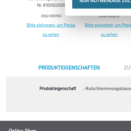
NUR NOTWENDIGE ZU
Nr. 8100922000
25cm Art.-Nr. 810092220
2062-000160
2062-000216
Bitte einloggen, um Preise
Bitte einloggen, um Prei
zu sehen
zu sehen
CURRENT
PRODUKTEIGENSCHAFTEN
ZU
TAB:
Produkteigenschaft
- Rutschhemmungsklass
Online-Shop