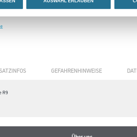
LASSEN
AUSWAHL ERLAUBEN
C
0
se
SATZINFOS
GEFAHRENHINWEISE
DAT
e R9
Über uns