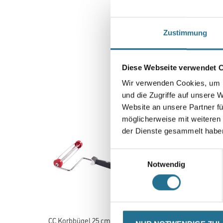
Zustimmung
Diese Webseite verwendet 
Wir verwenden Cookies, um I
und die Zugriffe auf unsere 
Website an unsere Partner fü
möglicherweise mit weiteren
der Dienste gesammelt habe
Einwilligungsauswahl
Notwendig
CC Korbbügel 25 cm Art.-
CC Lackrolle Aquatop