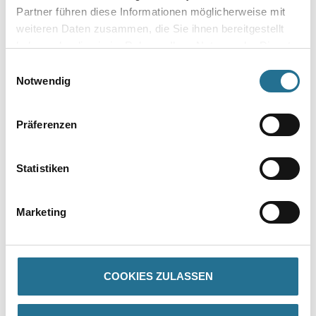
Partner führen diese Informationen möglicherweise mit
weiteren Daten zusammen, die Sie ihnen bereitgestellt
haben oder die sie im Rahmen Ihrer Nutzung der Dienste
gesammelt haben.
Einwilligungsauswahl
Notwendig
Umrechnungsfaktoren
Präferenzen
Statistiken
Marketing
PRODUKTEIGENSCHAFTEN
COOKIES ZULASSEN
Produkteigenschaft
- HDF Kern, ummantelt mit dem chlorfreien Polyblend auf Basis
PP/TPE, mit flexibler Weichlippe oben und unten