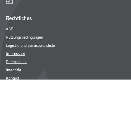
FAQ
Rechtliches
AGB
Nutzungsbedingungen
Logistik- und Servicepreisliste
Impressum
Datenschutz
Integrität
Kontakt
Follow Us
© Copyright CMS Dienstleistungs-Gesellschaft
* NUR FÜR GEWERBLICHE KUNDEN. ALLE ANGEGEBENEN PREISE