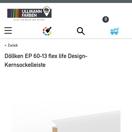
Zum
Zum
Inhalt
Navigationsmenü
0
springen
springen
Zurück
Döllken EP 60-13 flex life Design-
Kernsockelleiste