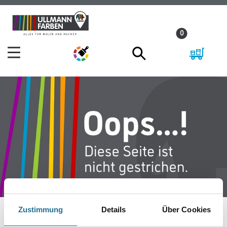
Zum
Zum
Inhalt
Navigationsmenü
0
springen
springen
Zustimmung
Details
Über Cookies