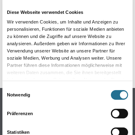
EIN KLEINER ZWISCHENFALL
Diese Webseite verwendet Cookies
IST AUFGETRETEN
Wir verwenden Cookies, um Inhalte und Anzeigen zu
personalisieren, Funktionen für soziale Medien anbieten
Keine Sorge, wir pinseln schon an der Lösung und
zu können und die Zugriffe auf unsere Website zu
werden das Problem so schnell wie möglich beheben.
analysieren. Außerdem geben wir Informationen zu Ihrer
Erkunden Sie in der Zwischenzeit unseren Online-Shop
und lassen Sie sich inspirieren.
Verwendung unserer Website an unsere Partner für
soziale Medien, Werbung und Analysen weiter. Unsere
ZURÜCK ZUM ONLINE-SHOP
Partner führen diese Informationen möglicherweise mit
weiteren Daten zusammen, die Sie ihnen bereitgestellt
haben oder die sie im Rahmen Ihrer Nutzung der Dienste
gesammelt haben.
Einwilligungsauswahl
Notwendig
Online-Shop
Farbe
Präferenzen
WDV-Systeme
Trockenbau
Statistiken
Putze- und Spachtelmassen