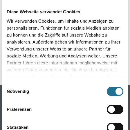
EIN KLEINER ZWISCHENFALL
Diese Webseite verwendet Cookies
IST AUFGETRETEN
Wir verwenden Cookies, um Inhalte und Anzeigen zu
personalisieren, Funktionen für soziale Medien anbieten
Keine Sorge, wir pinseln schon an der Lösung und
zu können und die Zugriffe auf unsere Website zu
werden das Problem so schnell wie möglich beheben.
analysieren. Außerdem geben wir Informationen zu Ihrer
Erkunden Sie in der Zwischenzeit unseren Online-Shop
und lassen Sie sich inspirieren.
Verwendung unserer Website an unsere Partner für
soziale Medien, Werbung und Analysen weiter. Unsere
ZURÜCK ZUM ONLINE-SHOP
Partner führen diese Informationen möglicherweise mit
weiteren Daten zusammen, die Sie ihnen bereitgestellt
haben oder die sie im Rahmen Ihrer Nutzung der Dienste
gesammelt haben.
Einwilligungsauswahl
Notwendig
Online-Shop
Farbe
Präferenzen
WDV-Systeme
Trockenbau
Statistiken
Putze- und Spachtelmassen