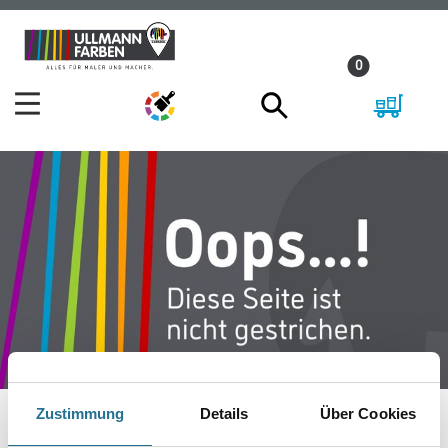
Zum
Zum
Inhalt
Navigationsmenü
0
springen
springen
Zustimmung
Details
Über Cookies