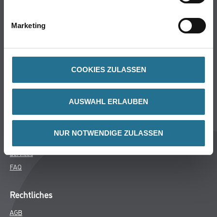
Bodenbeläge
Wand- & Deckenbeläge
Marketing
Werkzeug & Maschinen
Verbrauchsmaterialien
COOKIES ZULASSEN
Über uns
Unternehmen
AUSWAHL ERLAUBEN
MPlus
HAMSTA
NUR NOTWENDIGE ZULASSEN
Karriere
Services
FAQ
Rechtliches
AGB