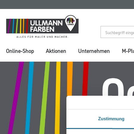
Zum
Zum
Inhalt
Navigationsmenü
springen
springen
Online-Shop
Aktionen
Unternehmen
M-Pl
Zustimmung