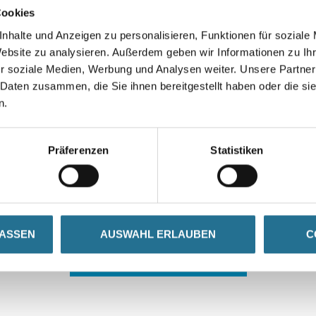
Cookies
nhalte und Anzeigen zu personalisieren, Funktionen für soziale
Website zu analysieren. Außerdem geben wir Informationen zu I
r soziale Medien, Werbung und Analysen weiter. Unsere Partner
 Daten zusammen, die Sie ihnen bereitgestellt haben oder die s
n.
 ZWISCHENFALL IST
Präferenzen
Statistiken
seln schon an der Lösung und werden das Problem so schnell
in der Zwischenzeit unseren Online-Shop und lassen Sie sic
LASSEN
AUSWAHL ERLAUBEN
C
ZURÜCK ZUM ONLINE-SHOP