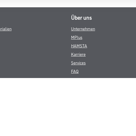
Über uns
rialien
Unternehmen
MPlus
HAMSTA
Karriere
Services
FAQ
© Copyright CMS Dienstleistungs-Gesellschaft
GEWERBLICHE KUNDEN. ALLE ANGEGEBENEN PREISE SIND ZZGL. GESETZL