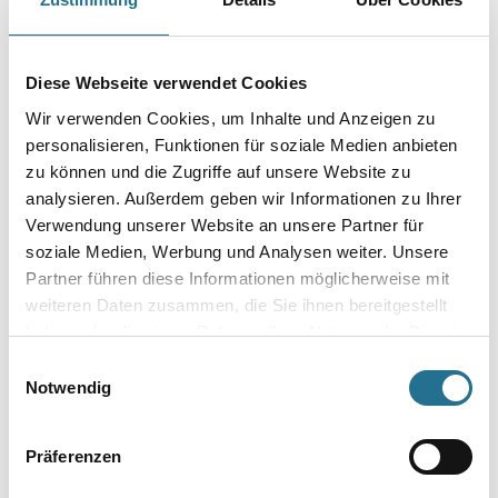
PRODUKTEIGENSCHAFTEN
Produkteigenschaft
Diese Webseite verwendet Cookies
- Belagsart: Designbelag
- Abmessung: 1505 x 235 mm
Wir verwenden Cookies, um Inhalte und Anzeigen zu
- Gesamtstärke: 2,00 mm
personalisieren, Funktionen für soziale Medien anbieten
- Inhalt je Pak.: 4,24 m²
- Inhalt je Pal.: 288,32 m²
zu können und die Zugriffe auf unsere Website zu
- Fase: Mikrofase V4
analysieren. Außerdem geben wir Informationen zu Ihrer
- Nutzschicht: 0,40 mm
Verwendung unserer Website an unsere Partner für
- Oberflächenvergütung: PUR
- Nutzungsklasse: 23 / 32 / 41
soziale Medien, Werbung und Analysen weiter. Unsere
- Brandverhalten: Bfl-s1
Partner führen diese Informationen möglicherweise mit
- Rutschhemmung: R 9
weiteren Daten zusammen, die Sie ihnen bereitgestellt
- Trittschalldämmung: 4 dB
- Fußbodenheizung: geeignet, max. 27 °C
haben oder die sie im Rahmen Ihrer Nutzung der Dienste
- Sonstiges: Synchron-Prägung
gesammelt haben.
Einwilligungsauswahl
Notwendig
Präferenzen
ZUSATZINFOS