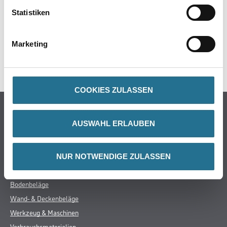
GEFAHRENHINWEISE
Statistiken
DATENBLÄTTER
Marketing
SPEZIFIKATIONEN
COOKIES ZULASSEN
Online-Shop
AUSWAHL ERLAUBEN
Farbe
WDV-Systeme
Trockenbau
NUR NOTWENDIGE ZULASSEN
Putze- und Spachtelmassen
Bodenbeläge
Wand- & Deckenbeläge
Werkzeug & Maschinen
Verbrauchsmaterialien