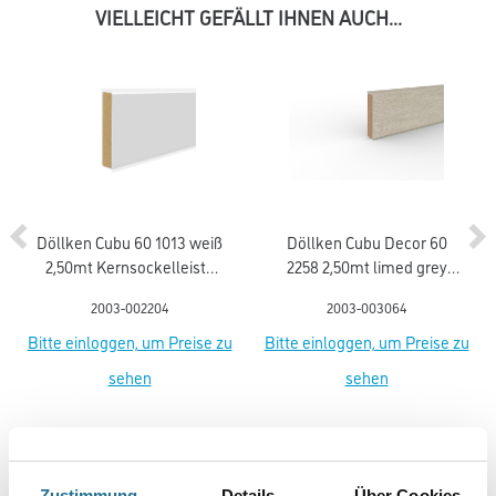
VIELLEICHT GEFÄLLT IHNEN AUCH...
Döllken Cubu 60 1013 weiß
Döllken Cubu Decor 60
2,50mt Kernsockelleiste
2258 2,50mt limed grey
flex life (5012)
wood Kernsockell. flex life
2003-002204
2003-003064
Bitte einloggen, um Preise zu
Bitte einloggen, um Preise zu
sehen
sehen
Zustimmung
Details
Über Cookies