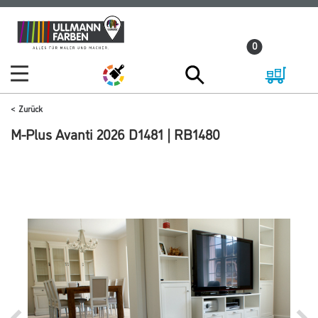
Zum
Zum
Inhalt
Navigationsmenü
0
springen
springen
Zurück
M-Plus Avanti 2026 D1481 | RB1480