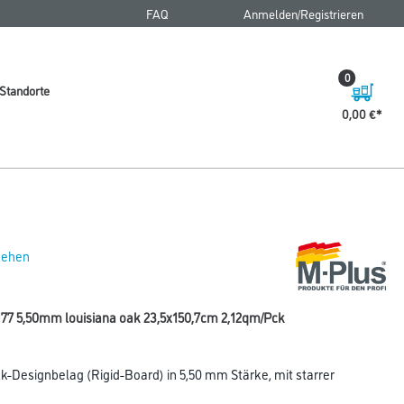
FAQ
Anmelden/Registrieren
0
Standorte
0,00 €
 sehen
77 5,50mm louisiana oak 23,5x150,7cm 2,12qm/Pck
k-Designbelag (Rigid-Board) in 5,50 mm Stärke, mit starrer