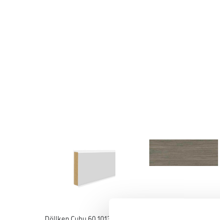
Döllken Cubu 60 1013 weiß
Döllken Cubu Decor 60