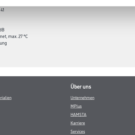
 PUR
 41
 dB
net, max. 27 °C
gung
Über uns
rialien
Unternehmen
MPlus
HAMSTA
Karriere
Services