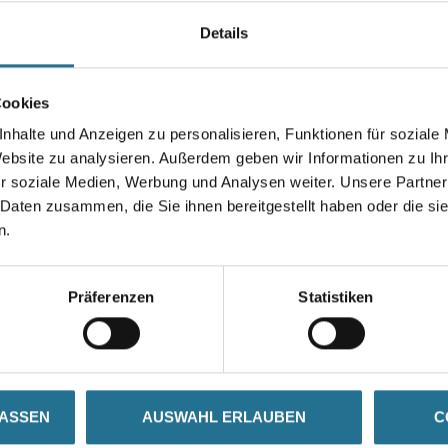
ga
kg EC1 Plus & Blauer
EC1 Plus & Blauer Engel
Details
Engel NEU
NEU
8001-003349
8001-003350
se
Bitte einloggen, um Preise
Bitte einloggen, um Preise
B
Cookies
zu sehen
zu sehen
nhalte und Anzeigen zu personalisieren, Funktionen für soziale
Website zu analysieren. Außerdem geben wir Informationen zu I
r soziale Medien, Werbung und Analysen weiter. Unsere Partner
 Daten zusammen, die Sie ihnen bereitgestellt haben oder die s
SATZINFOS
GEFAHRENHINWEISE
DAT
n.
Präferenzen
Statistiken
 mm
LASSEN
AUSWAHL ERLAUBEN
C