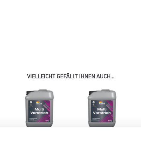
VIELLEICHT GEFÄLLT IHNEN AUCH...
MPlus MultiVorstrich 10,0
MPlus MultiVorstrich 5,0 kg