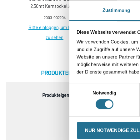
2,50mt Kernsockelleiste
2447 2,50mt 2447 calisto
Zustimmung
flex life (5012)
gr.Kernsockell. Flex life
2003-002204
2003-003268
Bitte einloggen, um Preise
Bitte einloggen, um Prei
Diese Webseite verwendet 
zu sehen
zu sehen
Wir verwenden Cookies, um I
und die Zugriffe auf unsere 
Website an unsere Partner fü
möglicherweise mit weiteren
CURRENT
PRODUKTEIGENSCHAFTEN
ZU
der Dienste gesammelt habe
TAB:
Einwilligungsauswahl
Notwendig
Produkteigenschaft
- Belagsart: Designbelag
- Abmessung: 1507 x 235
- Gesamtstärke: 5,50 mm
- Inhalt je Pak.: 2,12 m²
- Inhalt je Pal.: 101,76 m²
- Fase: Mikrofase V4
NUR NOTWENDIGE ZU
- Nutzschicht: 0,40 mm