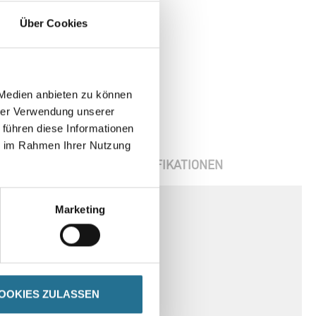
HMP10 25,0 kg Hybrid EC1
Über Cookies
Plus & Blauer Engel NEU
8001-003351
itte einloggen, um Preise
zu sehen
 Medien anbieten zu können
hrer Verwendung unserer
 führen diese Informationen
ie im Rahmen Ihrer Nutzung
ENBLÄTTER
SPEZIFIKATIONEN
Marketing
OOKIES ZULASSEN