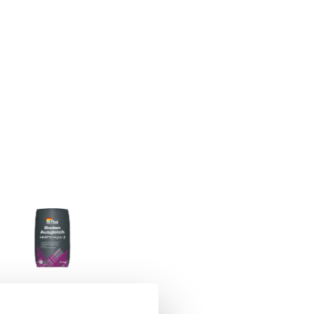
MPlus BodenAusgleich