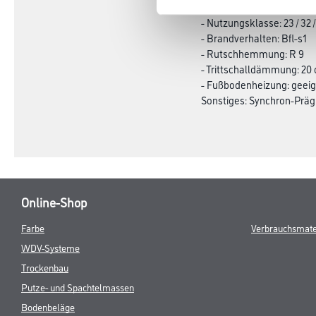
- Oberflächenvergütung:
- Nutzungsklasse: 23 / 32 /
- Brandverhalten: Bfl-s1
- Rutschhemmung: R 9
- Trittschalldämmung: 20
- Fußbodenheizung: geeig
Sonstiges: Synchron-Prä
Online-Shop
Farbe
Verbrauchsmate
WDV-Systeme
Trockenbau
Putze- und Spachtelmassen
Bodenbeläge