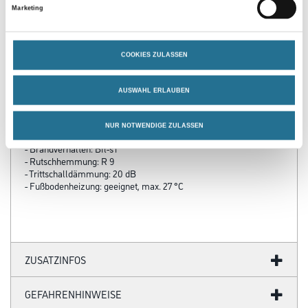
Marketing
Produkteigenschaft
- Belagsart: Designbelag
- Abmessung: 748 x 478 mm
COOKIES ZULASSEN
- Gesamtstärke: 5,50 mm
- Inhalt je Pak.: 2,15 m²
- Inhalt je Pal.: 103,20 m²
AUSWAHL ERLAUBEN
- Fase: Real-Fuge
- Nutzschicht: 0,40 mm
- Oberflächenvergütung: PUR
NUR NOTWENDIGE ZULASSEN
- Nutzungsklasse: 23 / 32 / 41
- Brandverhalten: Bfl-s1
- Rutschhemmung: R 9
- Trittschalldämmung: 20 dB
- Fußbodenheizung: geeignet, max. 27 °C
ZUSATZINFOS
GEFAHRENHINWEISE