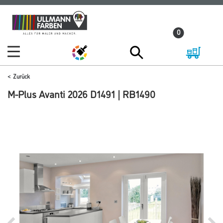
Zum
Zum
Inhalt
Navigationsmenü
0
springen
springen
Zurück
M-Plus Avanti 2026 D1491 | RB1490