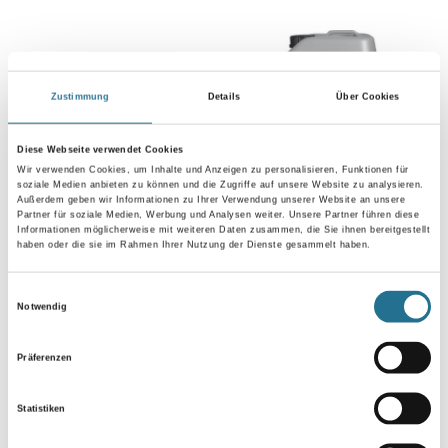
Zustimmung
Details
Über Cookies
Diese Webseite verwendet Cookies
Wir verwenden Cookies, um Inhalte und Anzeigen zu personalisieren, Funktionen für
soziale Medien anbieten zu können und die Zugriffe auf unsere Website zu analysieren.
Döllken Cubu 60 1013 weiß
MPlus MultiVorstrich 10,0
Außerdem geben wir Informationen zu Ihrer Verwendung unserer Website an unsere
2,50mt Kernsockelleiste
kg EC1 Plus & Blauer
Partner für soziale Medien, Werbung und Analysen weiter. Unsere Partner führen diese
flex life (5012)
Engel NEU
Informationen möglicherweise mit weiteren Daten zusammen, die Sie ihnen bereitgestellt
haben oder die sie im Rahmen Ihrer Nutzung der Dienste gesammelt haben.
2003-002204
8001-003349
Bitte einloggen, um Preise zu
Bitte einloggen, um Preise zu
Einwilligungsauswahl
sehen
sehen
Notwendig
Präferenzen
Statistiken
PRODUKTEIGENSCHAFTEN