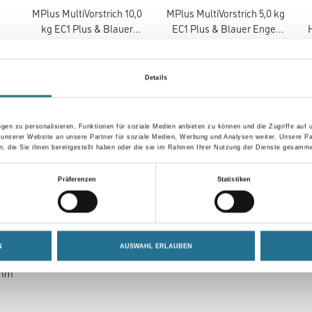
MPlus MultiVorstrich 10,0
MPlus MultiVorstrich 5,0 kg
kg EC1 Plus & Blauer
EC1 Plus & Blauer Engel
Engel NEU
NEU
8001-003349
8001-003350
se
Bitte einloggen, um Preise
Bitte einloggen, um Preise
B
Details
zu sehen
zu sehen
gen zu personalisieren, Funktionen für soziale Medien anbieten zu können und die Zugriffe auf
 unserer Website an unsere Partner für soziale Medien, Werbung und Analysen weiter. Unsere Pa
 die Sie ihnen bereitgestellt haben oder die sie im Rahmen Ihrer Nutzung der Dienste gesamme
SATZINFOS
GEFAHRENHINWEISE
DAT
Präferenzen
Statistiken
Designboden
N
AUSWAHL ERLAUBEN
oyal Oak Grey
 mm