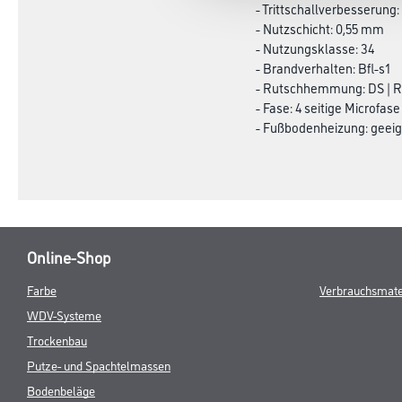
- Trittschallverbesserung:
- Nutzschicht: 0,55 mm
- Nutzungsklasse: 34
- Brandverhalten: Bfl-s1
- Rutschhemmung: DS | R
- Fase: 4 seitige Microfase
- Fußbodenheizung: geei
Online-Shop
Farbe
Verbrauchsmate
WDV-Systeme
Trockenbau
Putze- und Spachtelmassen
Bodenbeläge