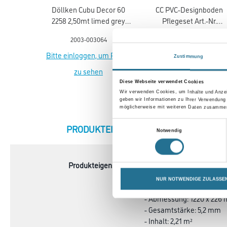
Döllken Cubu Decor 60
CC PVC-Designboden
2258 2,50mt limed grey
Pflegeset Art.-Nr.
wood Kernsockell. flex life
0726075005
2003-003064
2062-000439
Bitte einloggen, um Preise
Bitte einloggen, um Prei
Zustimmung
zu sehen
zu sehen
Diese Webseite verwendet Cookies
Wir verwenden Cookies, um Inhalte und Anzei
geben wir Informationen zu Ihrer Verwendung
möglicherweise mit weiteren Daten zusammen,
Einwilligungsauswahl
CURRENT
PRODUKTEIGENSCHAFTEN
ZU
Notwendig
TAB:
Produkteigenschaft
- Belagsart: Rigid-Click-
- Design: Landhausdiele
NUR NOTWENDIGE ZULASSE
- Holzart / Optik: Eiche R
- Abmessung: 1220 x 226
- Gesamtstärke: 5,2 mm
- Inhalt: 2,21 m²