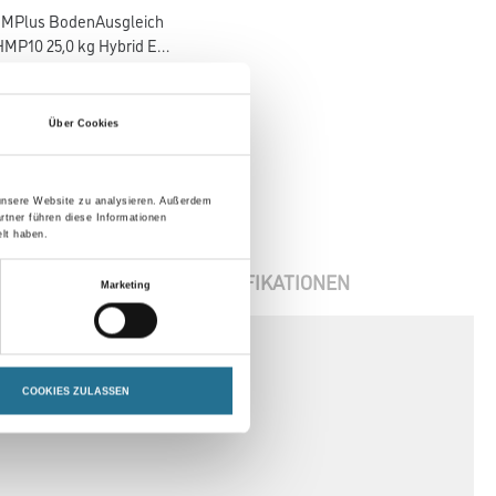
MPlus BodenAusgleich
HMP10 25,0 kg Hybrid EC1
Plus & Blauer Engel NEU
8001-003351
itte einloggen, um Preise
Über Cookies
zu sehen
 unsere Website zu analysieren. Außerdem
rtner führen diese Informationen
lt haben.
ENBLÄTTER
SPEZIFIKATIONEN
Marketing
COOKIES ZULASSEN