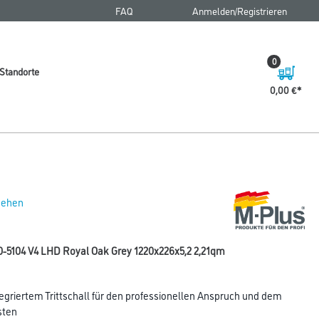
FAQ
Anmelden/Registrieren
0
Standorte
0,00 €
 sehen
0-5104 V4 LHD Royal Oak Grey 1220x226x5,2 2,21qm
egriertem Trittschall für den professionellen Anspruch und dem
sten