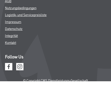
AGB
Nutzungsbedingungen
Logistik- und Servicepreisliste
Impressum
Datenschutz
Integrität
Kontakt
Follow Us
© Copyright CMS Dienstleistungs-Gesellschaft
* NUR FÜR GEWERBLICHE KUNDEN. ALLE ANGEGEBENEN PREISE
SIND ZZGL. GESETZLICHER MWST.
**Punktestand wird innerhalb mehrerer Wochen aktualisiert.