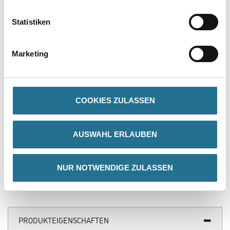
VIELLEICHT GEFÄLLT IHNEN AUCH...
Statistiken
Marketing
COOKIES ZULASSEN
Döllken Cubu 60 1013 weiß
2,50mt Kernsockelleiste
flex life (5012)
AUSWAHL ERLAUBEN
2003-002204
Bitte einloggen, um Preise zu
NUR NOTWENDIGE ZULASSEN
sehen
PRODUKTEIGENSCHAFTEN