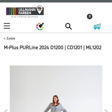
Zum
Zum
Inhalt
Navigationsmenü
0
springen
springen
Zurück
M-Plus PURLine 2024 D1200 | CD1201 | ML1202