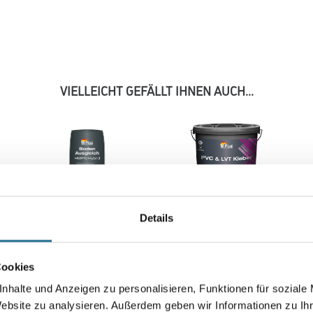
VIELLEICHT GEFÄLLT IHNEN AUCH...
Details
kg
MPlus BodenAusgleich
MPlus PVC & LVT Kleber
l
HMP10 25,0 kg Hybrid EC1
14,0 kg EC1 Plus & Blauer
Plus & Blauer Engel NEU
Engel NEU
Cookies
8001-003351
8001-003365
nhalte und Anzeigen zu personalisieren, Funktionen für soziale
se
Bitte einloggen, um Preise
Bitte einloggen, um Preise
Website zu analysieren. Außerdem geben wir Informationen zu I