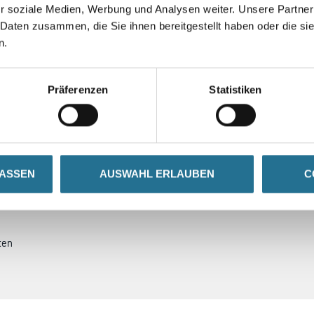
zu sehen
zu sehen
r soziale Medien, Werbung und Analysen weiter. Unsere Partner
 Daten zusammen, die Sie ihnen bereitgestellt haben oder die s
n.
GEFAHRENHINWEISE
DATENBLÄTTER
Präferenzen
Statistiken
chemische Beständigkeit
LASSEN
AUSWAHL ERLAUBEN
C
ten