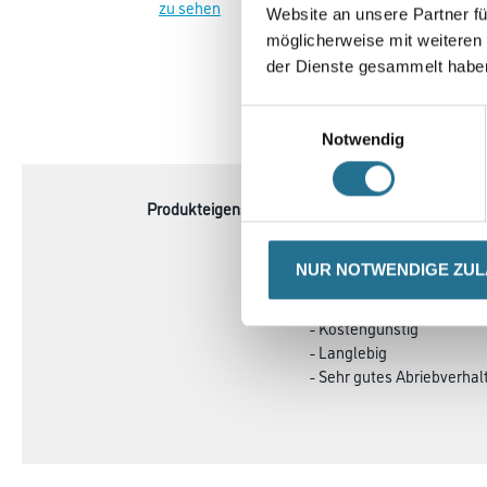
zu sehen
zu sehen
Website an unsere Partner fü
möglicherweise mit weiteren
der Dienste gesammelt habe
Einwilligungsauswahl
CURRENT
PRODUKTEIGENSCHAFTEN
Notwendig
TAB:
Produkteigenschaft
- Hohe mechanische und 
- Leicht verlegbar
- Trittsicher
NUR NOTWENDIGE ZU
- Antistatisch
- Korrosionsbeständig
- Kostengünstig
- Langlebig
- Sehr gutes Abriebverhal