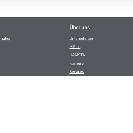
Über uns
rialien
Unternehmen
MPlus
HAMSTA
Karriere
Services
FAQ