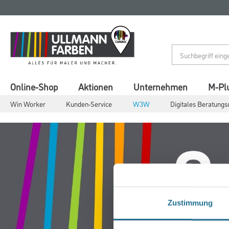
Zum
Zum
Inhalt
Navigationsmenü
springen
springen
Online-Shop
Aktionen
Unternehmen
M-Pl
Win Worker
Kunden-Service
W3W
Digitales Beratungs
Zustimmung