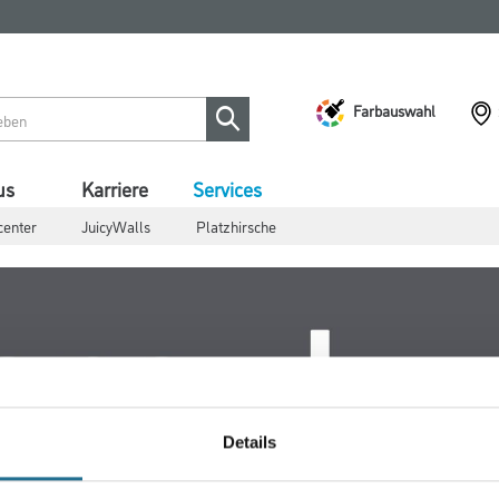
Farbauswahl
us
Karriere
Services
center
JuicyWalls
Platzhirsche
Details