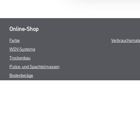
Online-Shop
Farbe
Verbrauchsmate
WDV-Systeme
Trockenbau
Putze- und Spachtelmassen
Bodenbeläge
Wand- & Deckenbeläge
Werkzeug & Maschinen