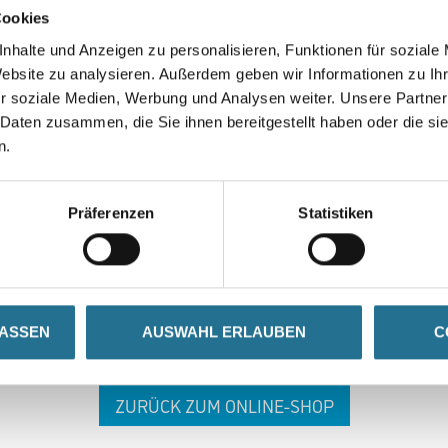
Cookies
nhalte und Anzeigen zu personalisieren, Funktionen für soziale
Website zu analysieren. Außerdem geben wir Informationen zu I
r soziale Medien, Werbung und Analysen weiter. Unsere Partner
 Daten zusammen, die Sie ihnen bereitgestellt haben oder die s
n.
 ZWISCHENFALL IST
Präferenzen
Statistiken
seln schon an der Lösung und werden das Problem so schnell
in der Zwischenzeit unseren Online-Shop und lassen Sie sic
LASSEN
AUSWAHL ERLAUBEN
C
ZURÜCK ZUM ONLINE-SHOP