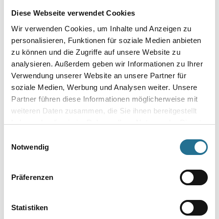
Diese Webseite verwendet Cookies
Wir verwenden Cookies, um Inhalte und Anzeigen zu
personalisieren, Funktionen für soziale Medien anbieten
MPlus MultiVorstrich 10,0
MPlus MultiVorstrich 5,0 kg
zu können und die Zugriffe auf unsere Website zu
kg EC1 Plus & Blauer
EC1 Plus & Blauer Engel
analysieren. Außerdem geben wir Informationen zu Ihrer
Engel NEU
NEU
Verwendung unserer Website an unsere Partner für
8001-003349
8001-003350
soziale Medien, Werbung und Analysen weiter. Unsere
Bitte einloggen, um Preise zu
Bitte einloggen, um Preise zu
Partner führen diese Informationen möglicherweise mit
sehen
sehen
weiteren Daten zusammen, die Sie ihnen bereitgestellt
haben oder die sie im Rahmen Ihrer Nutzung der Dienste
gesammelt haben.
Einwilligungsauswahl
Notwendig
PRODUKTEIGENSCHAFTEN
Präferenzen
Produkteigenschaft
- Hergestellt aus natürlichen und erneuerbaren Rohstoffen
Statistiken
- Langlebig, umweltfreundlich, strapazierfähig, hygienisch und
pflegeleicht