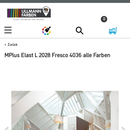
Zum
Zum
Inhalt
Navigationsmenü
0
springen
springen
Zurück
MPlus Elast L 2028 Fresco 4036 alle Farben