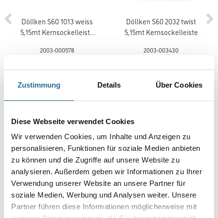
Döllken S60 1013 weiss
Döllken S60 2032 twist
5,15mt Kernsockelleiste
5,15mt Kernsockelleiste
(5012)
2003-000578
2003-003430
Bitte einloggen, um Preise zu
Bitte einloggen, um Preise zu
sehen
sehen
Zustimmung
Details
Über Cookies
Diese Webseite verwendet Cookies
PRODUKTEIGENSCHAFTEN
Wir verwenden Cookies, um Inhalte und Anzeigen zu
personalisieren, Funktionen für soziale Medien anbieten
zu können und die Zugriffe auf unsere Website zu
Produkteigenschaft
analysieren. Außerdem geben wir Informationen zu Ihrer
- CV geschäumter Vinyl
- Designbelag von der Rolle
Verwendung unserer Website an unsere Partner für
- Stuhlrollen geeignet Typ W
soziale Medien, Werbung und Analysen weiter. Unsere
- Lichtechtheit: größer als oder gleich 6
Partner führen diese Informationen möglicherweise mit
- Wärmedurchlasswiderstand: 0,037 m²K/W
- geeignet für alle herkömmlichen Warmwasser-