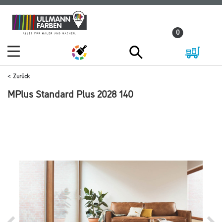
Zum
Zum
Inhalt
Navigationsmenü
0
springen
springen
Zurück
MPlus Standard Plus 2028 140