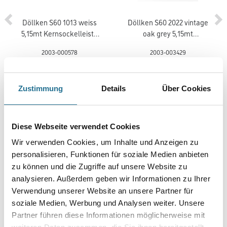
Döllken S60 1013 weiss
Döllken S60 2022 vintage
5,15mt Kernsockelleiste
oak grey 5,15mt
(5012)
Kernsockelleiste
2003-000578
2003-003429
Bitte einloggen, um Preise zu
Bitte einloggen, um Preise zu
sehen
sehen
Zustimmung
Details
Über Cookies
Diese Webseite verwendet Cookies
PRODUKTEIGENSCHAFTEN
Wir verwenden Cookies, um Inhalte und Anzeigen zu
personalisieren, Funktionen für soziale Medien anbieten
zu können und die Zugriffe auf unsere Website zu
Produkteigenschaft
analysieren. Außerdem geben wir Informationen zu Ihrer
- CV geschäumter Vinyl
- Designbelag von der Rolle
Verwendung unserer Website an unsere Partner für
- Stuhlrollen geeignet Typ W
soziale Medien, Werbung und Analysen weiter. Unsere
- Lichtechtheit: größer als oder gleich 6
Partner führen diese Informationen möglicherweise mit
- Wärmedurchlasswiderstand: 0,030 m²K/W
- geeignet für alle herkömmlichen Warmwasser-