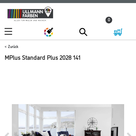
Zum
Zum
Inhalt
Navigationsmenü
0
springen
springen
Zurück
MPlus Standard Plus 2028 141