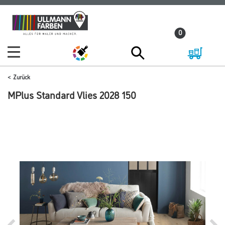
Zum
Zum
Inhalt
Navigationsmenü
0
springen
springen
Zurück
MPlus Standard Vlies 2028 150