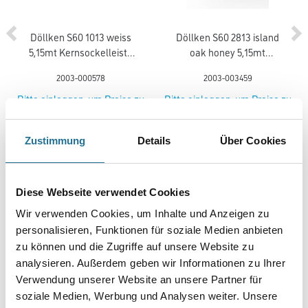
Döllken S60 1013 weiss
Döllken S60 2813 island
5,15mt Kernsockelleiste
oak honey 5,15mt
(5012)
Kernsockelleiste
2003-000578
2003-003459
Bitte einloggen, um Preise zu
Bitte einloggen, um Preise zu
sehen
sehen
Zustimmung
Details
Über Cookies
Diese Webseite verwendet Cookies
PRODUKTEIGENSCHAFTEN
Wir verwenden Cookies, um Inhalte und Anzeigen zu
personalisieren, Funktionen für soziale Medien anbieten
Produkteigenschaft
zu können und die Zugriffe auf unsere Website zu
- CV geschäumter Vinyl
- Designbelag von der Rolle
analysieren. Außerdem geben wir Informationen zu Ihrer
- Stuhlrollen geeignet Typ W
Verwendung unserer Website an unsere Partner für
- Lichtechtheit: größer oder gleich 6
soziale Medien, Werbung und Analysen weiter. Unsere
- Wärmedurchlasswiderstand: 0,03 m²K/W