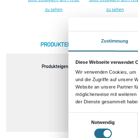
zu sehen
zu sehen
Zustimmung
CURRENT
PRODUKTEIGENSCHAFTEN
ZU
TAB:
Diese Webseite verwendet 
Produkteigenschaft
- CV geschäumter Vinyl
Wir verwenden Cookies, um I
- Designbelag von der Rol
- Stuhlrollen geeignet Ty
und die Zugriffe auf unsere 
- Lichtechtheit: größer ode
Website an unsere Partner fü
- Wärmedurchlasswiderst
möglicherweise mit weiteren
- geeignet für alle herk
der Dienste gesammelt habe
Eigenschaften siehe Reite
Einwilligungsauswahl
Notwendig