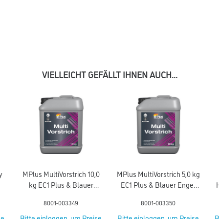
VIELLEICHT GEFÄLLT IHNEN AUCH...
y
MPlus MultiVorstrich 10,0
MPlus MultiVorstrich 5,0 kg
kg EC1 Plus & Blauer
EC1 Plus & Blauer Engel
Engel NEU
NEU
8001-003349
8001-003350
se
Bitte einloggen, um Preise
Bitte einloggen, um Preise
B