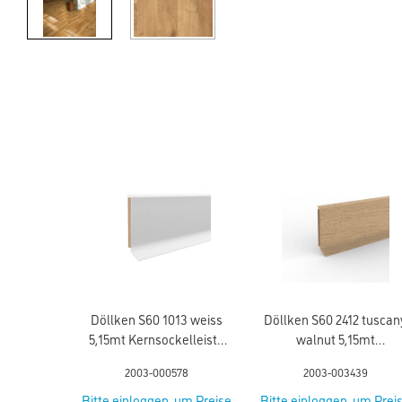
Döllken S60 1013 weiss
Döllken S60 2412 tuscan
5,15mt Kernsockelleiste
walnut 5,15mt
(5012)
Kernsockelleiste
2003-000578
2003-003439
Bitte einloggen, um Preise
Bitte einloggen, um Prei