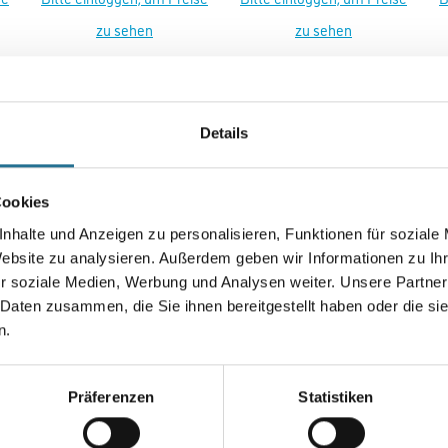
zu sehen
zu sehen
Details
SATZINFOS
GEFAHRENHINWEISE
DAT
Cookies
nhalte und Anzeigen zu personalisieren, Funktionen für soziale
le
p W
Website zu analysieren. Außerdem geben wir Informationen zu I
r gleich 6
r soziale Medien, Werbung und Analysen weiter. Unsere Partner
and: 0,03 m²K/W
 Daten zusammen, die Sie ihnen bereitgestellt haben oder die s
ömmlichen Warmwasser-Fußbodenheizungen mit einer max. Oberflächent
n.
r Spezifikationen
Präferenzen
Statistiken