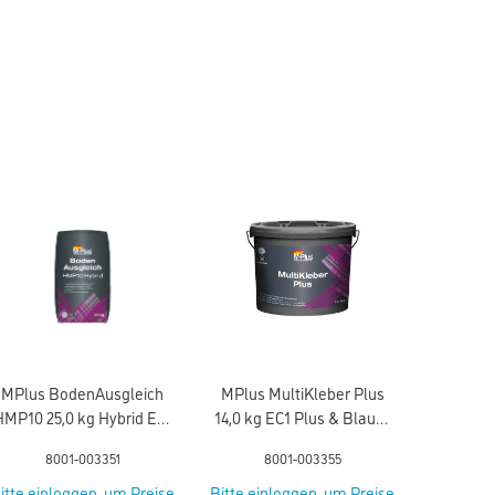
MPlus BodenAusgleich
MPlus MultiKleber Plus
HMP10 25,0 kg Hybrid EC1
14,0 kg EC1 Plus & Blauer
Plus & Blauer Engel NEU
Engel NEU
8001-003351
8001-003355
itte einloggen, um Preise
Bitte einloggen, um Preise