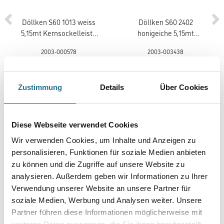
Döllken S60 1013 weiss
Döllken S60 2402
5,15mt Kernsockelleiste
honigeiche 5,15mt
(5012)
Kernsockelleiste
2003-000578
2003-003438
Bitte einloggen, um Preise zu
Bitte einloggen, um Preise zu
sehen
sehen
Zustimmung
Details
Über Cookies
Diese Webseite verwendet Cookies
PRODUKTEIGENSCHAFTEN
Wir verwenden Cookies, um Inhalte und Anzeigen zu
personalisieren, Funktionen für soziale Medien anbieten
zu können und die Zugriffe auf unsere Website zu
Produkteigenschaft
analysieren. Außerdem geben wir Informationen zu Ihrer
- CV geschäumter Vinyl
- Designbelag von der Rolle
Verwendung unserer Website an unsere Partner für
- Stuhlrollen geeignet Typ W
soziale Medien, Werbung und Analysen weiter. Unsere
- Wärmedurchlasswiderstand: 0,0112 m²K/W
Partner führen diese Informationen möglicherweise mit
- geeignet für alle herkömmlichen Warmwasser-
Fußbodenheizungen mit einer max. Oberflächentemperatur von