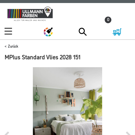
Zum
Zum
Inhalt
Navigationsmenü
0
springen
springen
Zurück
MPlus Standard Vlies 2028 151