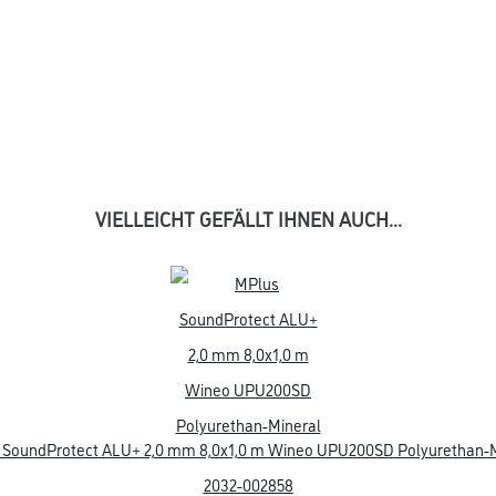
VIELLEICHT GEFÄLLT IHNEN AUCH...
0
MPlus Holzleiste 2030
MPlus Alu-Foliendichtband
MP5027 240cm 16x58
50,0x0,05 m 4floor
Alpen Eiche furniert weiss
4FU901007