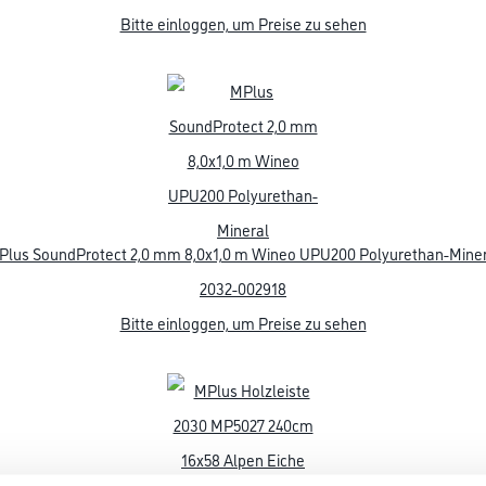
2630-000139
2894-000013
se
Bitte einloggen, um Preise
Bitte einloggen, um Preise
B
zu sehen
zu sehen
GEFAHRENHINWEISE
DATENBLÄTTER
tboden mit einer Mittellage aus Vollholzstäbchen, für den Einsatz im pr
llen Bereich
zschicht geölt
 im XL Format mit umlaufender V4-Fuge
40 (220 bei 541440) x 13,5 mm mit leicht verlegbaren Top-Connect-Verl
gen Verklebung
n Germany“
g auf Warmwasser-Fußbodenheizung