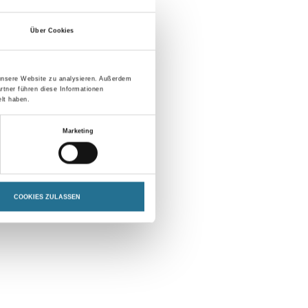
QNG zu 100%
Über Cookies
 unsere Website zu analysieren. Außerdem
rtner führen diese Informationen
lt haben.
Rechtliches
AGB
Marketing
Nutzungsbedingungen
Logistik- und Servicepreisliste
Impressum
COOKIES ZULASSEN
Datenschutz
Integrität
Kontakt
Follow Us