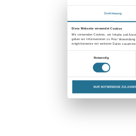
- Parkettböden aus diese
Zustimmung
Diese Webseite verwendet Cookies
Wir verwenden Cookies, um Inhalte und Anzei
geben wir Informationen zu Ihrer Verwendung
möglicherweise mit weiteren Daten zusammen,
Online-Shop
Einwilligungsauswahl
Farbe
Verbrauchsmate
Notwendig
WDV-Systeme
Trockenbau
Putze- und Spachtelmassen
NUR NOTWENDIGE ZULASSE
Bodenbeläge
Wand- & Deckenbeläge
Werkzeug & Maschinen