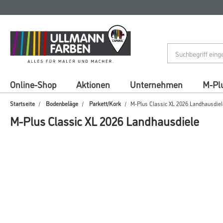
Zum
Zum
Inhalt
Navigationsmenü
springen
springen
Online-Shop
Aktionen
Unternehmen
M-Pl
Startseite
Bodenbeläge
Parkett/Kork
M-Plus Classic XL 2026 Landhausdiel
M-Plus Classic XL 2026 Landhausdiele
Abbildung ähnlich