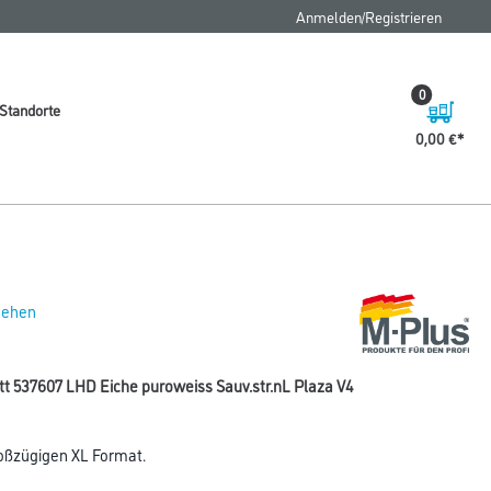
FAQ
Anmelden/Registrieren
0
Standorte
0,00 €
 sehen
tt 537607 LHD Eiche puroweiss Sauv.str.nL Plaza V4
roßzügigen XL Format.