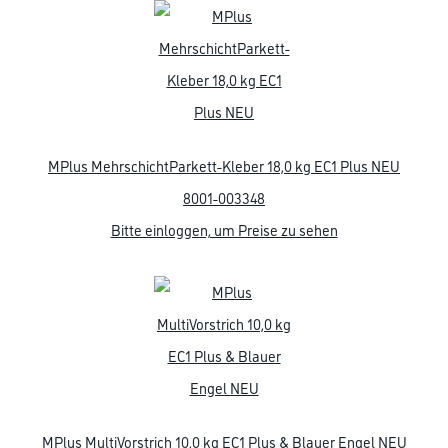
© Copyright CMS Dienstleistungs-Gesellschaft
GEWERBLICHE KUNDEN. ALLE ANGEGEBENEN PREISE SIND ZZGL. GESETZL
**Punktestand wird innerhalb mehrerer Wochen aktualisiert.