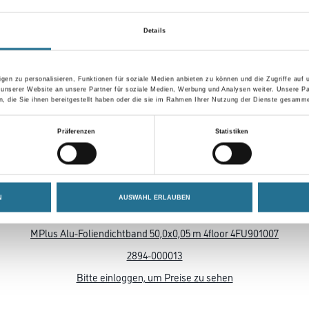
r M-Plus Kollektion erfüllen die Anforderungen an Bauprodukte nach 
Details
gen zu personalisieren, Funktionen für soziale Medien anbieten zu können und die Zugriffe auf
 unserer Website an unsere Partner für soziale Medien, Werbung und Analysen weiter. Unsere Pa
 die Sie ihnen bereitgestellt haben oder die sie im Rahmen Ihrer Nutzung der Dienste gesamme
Über uns
rialien
Unternehmen
Präferenzen
Statistiken
MPlus
HAMSTA
Karriere
N
AUSWAHL ERLAUBEN
Services
FAQ