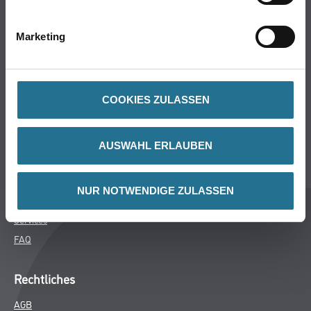
Bodenbeläge
Wand- & Deckenbeläge
Marketing
Werkzeug & Maschinen
Verbrauchsmaterialien
COOKIES ZULASSEN
Über uns
Unternehmen
AUSWAHL ERLAUBEN
MPlus
HAMSTA
NUR NOTWENDIGE ZULASSEN
Karriere
Services
FAQ
Rechtliches
AGB