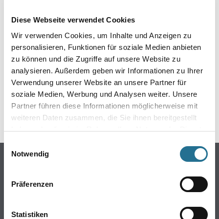
EIN KLEINER ZWISCHENFALL
Diese Webseite verwendet Cookies
IST AUFGETRETEN
Wir verwenden Cookies, um Inhalte und Anzeigen zu
personalisieren, Funktionen für soziale Medien anbieten
Keine Sorge, wir pinseln schon an der Lösung und
zu können und die Zugriffe auf unsere Website zu
werden das Problem so schnell wie möglich beheben.
analysieren. Außerdem geben wir Informationen zu Ihrer
Erkunden Sie in der Zwischenzeit unseren Online-Shop
und lassen Sie sich inspirieren.
Verwendung unserer Website an unsere Partner für
soziale Medien, Werbung und Analysen weiter. Unsere
ZURÜCK ZUM ONLINE-SHOP
Partner führen diese Informationen möglicherweise mit
weiteren Daten zusammen, die Sie ihnen bereitgestellt
haben oder die sie im Rahmen Ihrer Nutzung der Dienste
gesammelt haben.
Einwilligungsauswahl
Notwendig
Online-Shop
Farbe
Präferenzen
WDV-Systeme
Trockenbau
Statistiken
Putze- und Spachtelmassen