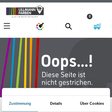
Zum
Zum
Inhalt
Navigationsmenü
0
springen
springen
Zustimmung
Details
Über Cookies