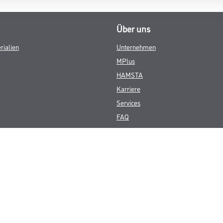
Über uns
rialien
Unternehmen
MPlus
HAMSTA
Karriere
Services
FAQ
© Copyright CMS Dienstleistungs-Gesellschaft
GEWERBLICHE KUNDEN. ALLE ANGEGEBENEN PREISE SIND ZZGL. GESETZL