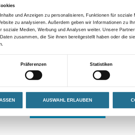
Cookies
nhalte und Anzeigen zu personalisieren, Funktionen für soziale
Website zu analysieren. Außerdem geben wir Informationen zu I
r soziale Medien, Werbung und Analysen weiter. Unsere Partner
 Daten zusammen, die Sie ihnen bereitgestellt haben oder die s
n.
 ZWISCHENFALL IST
Präferenzen
Statistiken
seln schon an der Lösung und werden das Problem so schnell
in der Zwischenzeit unseren Online-Shop und lassen Sie sic
LASSEN
AUSWAHL ERLAUBEN
C
ZURÜCK ZUM ONLINE-SHOP