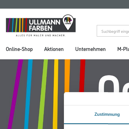
Zum
Zum
Inhalt
Navigationsmenü
springen
springen
Online-Shop
Aktionen
Unternehmen
M-Pl
Zustimmung