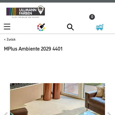
Zum
Zum
Inhalt
Navigationsmenü
0
springen
springen
Zurück
MPlus Ambiente 2029 4401