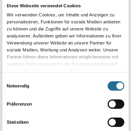
Diese Webseite verwendet Cookies
Wir verwenden Cookies, um Inhalte und Anzeigen zu
MPlus MultiVorstrich 10,0
MPlus MultiVorstrich 5,0 kg
kg EC1 Plus & Blauer
EC1 Plus & Blauer Engel
personalisieren, Funktionen für soziale Medien anbieten
Engel NEU
NEU
zu können und die Zugriffe auf unsere Website zu
8001-003349
8001-003350
analysieren. Außerdem geben wir Informationen zu Ihrer
Bitte einloggen, um Preise zu
Bitte einloggen, um Preise zu
Verwendung unserer Website an unsere Partner für
soziale Medien, Werbung und Analysen weiter. Unsere
sehen
sehen
Partner führen diese Informationen möglicherweise mit
weiteren Daten zusammen, die Sie ihnen bereitgestellt
haben oder die sie im Rahmen Ihrer Nutzung der Dienste
gesammelt haben.
Einwilligungsauswahl
PRODUKTEIGENSCHAFTEN
Notwendig
Produkteigenschaft
Präferenzen
siehe Produktspezifikation
Statistiken