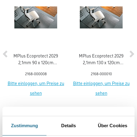
MPlus Ecoprotect 2029
MPlus Ecoprotect 2029
2,1mm 90 x 120cm
2,1mm 130 x 120cm
Bodenschutzmatte PET
Bodenschutzmatte PET
2168-000008
2168-000010
mit Noppen 17-0900
mit Noppen 17-1300
Bitte einloggen, um Preise zu
Bitte einloggen, um Preise zu
sehen
sehen
Zustimmung
Details
Über Cookies
PRODUKTEIGENSCHAFTEN