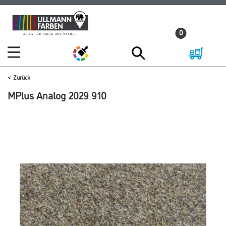
Zum
Zum
Inhalt
Navigationsmenü
0
springen
springen
Zurück
MPlus Analog 2029 910