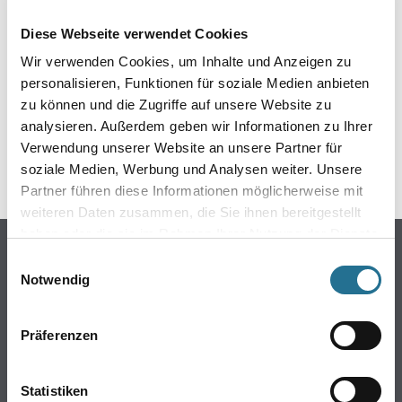
Diese Webseite verwendet Cookies
Wir verwenden Cookies, um Inhalte und Anzeigen zu
GEFAHRENHINWEISE
personalisieren, Funktionen für soziale Medien anbieten
zu können und die Zugriffe auf unsere Website zu
DATENBLÄTTER
analysieren. Außerdem geben wir Informationen zu Ihrer
Verwendung unserer Website an unsere Partner für
SPEZIFIKATIONEN
soziale Medien, Werbung und Analysen weiter. Unsere
Partner führen diese Informationen möglicherweise mit
weiteren Daten zusammen, die Sie ihnen bereitgestellt
haben oder die sie im Rahmen Ihrer Nutzung der Dienste
Online-Shop
gesammelt haben.
Einwilligungsauswahl
Notwendig
Farbe
WDV-Systeme
Trockenbau
Präferenzen
Putze- und Spachtelmassen
Bodenbeläge
Statistiken