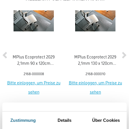
MPlus Ecoprotect 2029
MPlus Ecoprotect 2029
2,1mm 90 x 120cm
2,1mm 130 x 120cm
Bodenschutzmatte PET
Bodenschutzmatte PET
2168-000008
2168-000010
mit Noppen 17-0900
mit Noppen 17-1300
Bitte einloggen, um Preise zu
Bitte einloggen, um Preise zu
sehen
sehen
Zustimmung
Details
Über Cookies
PRODUKTEIGENSCHAFTEN