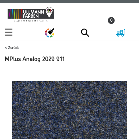
Zum
Zum
Inhalt
Navigationsmenü
0
springen
springen
Zurück
MPlus Analog 2029 911