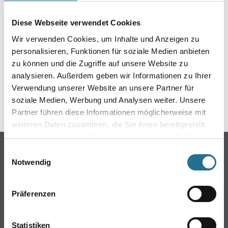
Diese Webseite verwendet Cookies
Wir verwenden Cookies, um Inhalte und Anzeigen zu
personalisieren, Funktionen für soziale Medien anbieten
GEFAHRENHINWEISE
zu können und die Zugriffe auf unsere Website zu
analysieren. Außerdem geben wir Informationen zu Ihrer
DATENBLÄTTER
Verwendung unserer Website an unsere Partner für
soziale Medien, Werbung und Analysen weiter. Unsere
SPEZIFIKATIONEN
Partner führen diese Informationen möglicherweise mit
weiteren Daten zusammen, die Sie ihnen bereitgestellt
haben oder die sie im Rahmen Ihrer Nutzung der Dienste
Online-Shop
gesammelt haben.
Einwilligungsauswahl
Notwendig
Farbe
WDV-Systeme
Präferenzen
Trockenbau
Putze- und Spachtelmassen
Bodenbeläge
Statistiken