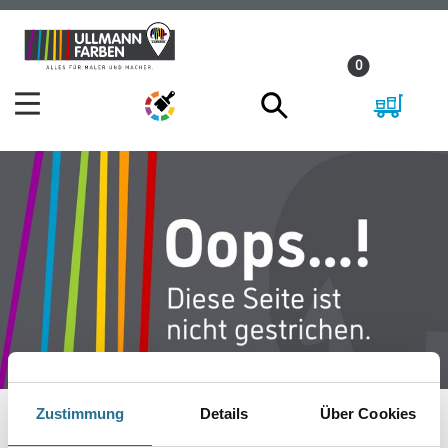
Zum
Zum
Inhalt
Navigationsmenü
0
springen
springen
Zustimmung
Details
Über Cookies