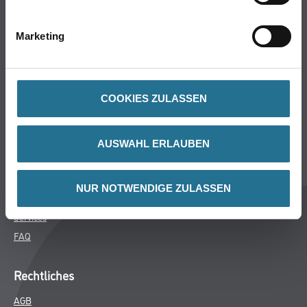
Bodenbeläge
Wand- & Deckenbeläge
Marketing
Werkzeug & Maschinen
Verbrauchsmaterialien
COOKIES ZULASSEN
Über uns
Unternehmen
AUSWAHL ERLAUBEN
MPlus
HAMSTA
NUR NOTWENDIGE ZULASSEN
Karriere
Services
FAQ
Rechtliches
AGB