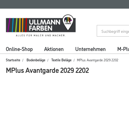
Zum
Zum
Inhalt
Navigationsmenü
springen
springen
Online-Shop
Aktionen
Unternehmen
M-Pl
Startseite
Bodenbeläge
Textile Beläge
MPlus Avantgarde 2029 2202
MPlus Avantgarde 2029 2202