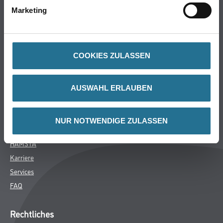
Marketing
Putze- und Spachtelmassen
Bodenbeläge
Wand- & Deckenbeläge
Werkzeug & Maschinen
COOKIES ZULASSEN
Verbrauchsmaterialien
AUSWAHL ERLAUBEN
Über uns
Unternehmen
NUR NOTWENDIGE ZULASSEN
MPlus
HAMSTA
Karriere
Services
FAQ
Rechtliches