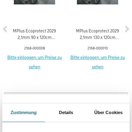
MPlus Ecoprotect 2029
MPlus Ecoprotect 2029
2,1mm 90 x 120cm
2,1mm 130 x 120cm
Bodenschutzmatte PET
Bodenschutzmatte PET
2168-000008
2168-000010
mit Noppen 17-0900
mit Noppen 17-1300
Bitte einloggen, um Preise zu
Bitte einloggen, um Preise zu
sehen
sehen
PRODUKTEIGENSCHAFTEN
Zustimmung
Details
Über Cookies
Produkteigenschaft
- Rückenausstattung: Action Back
- Treppeneignung Objekt