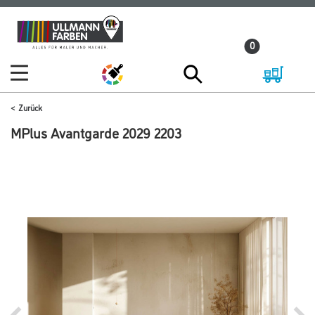
Zum
Zum
Inhalt
Navigationsmenü
0
springen
springen
Zurück
MPlus Avantgarde 2029 2203