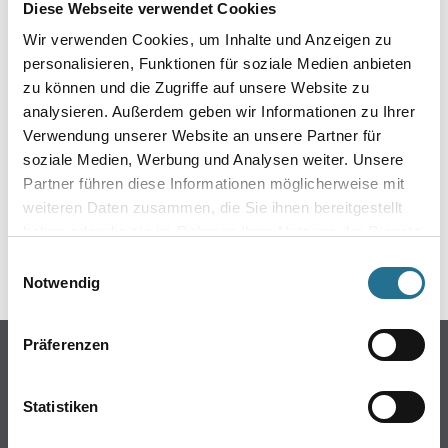
- Stuhlrolleneignung Objekt
Diese Webseite verwendet Cookies
- Lichtechtheit: größer oder gleich 7
- Wärmedurchlasswiderstand: 0,11 m²K/W
Wir verwenden Cookies, um Inhalte und Anzeigen zu
- weitere Eigenschaften siehe Reiter Spezifikationen
personalisieren, Funktionen für soziale Medien anbieten
zu können und die Zugriffe auf unsere Website zu
analysieren. Außerdem geben wir Informationen zu Ihrer
Verwendung unserer Website an unsere Partner für
soziale Medien, Werbung und Analysen weiter. Unsere
GEFAHRENHINWEISE
Partner führen diese Informationen möglicherweise mit
weiteren Daten zusammen, die Sie ihnen bereitgestellt
DATENBLÄTTER
haben oder die sie im Rahmen Ihrer Nutzung der Dienste
gesammelt haben.
Einwilligungsauswahl
SPEZIFIKATIONEN
Notwendig
Präferenzen
Online-Shop
Farbe
Statistiken
WDV-Systeme
Trockenbau