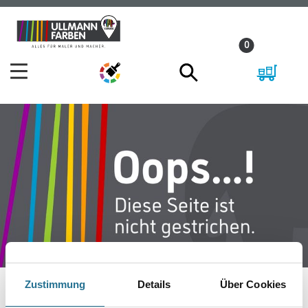
Zum
Zum
Inhalt
Navigationsmenü
0
springen
springen
Zustimmung
Details
Über Cookies