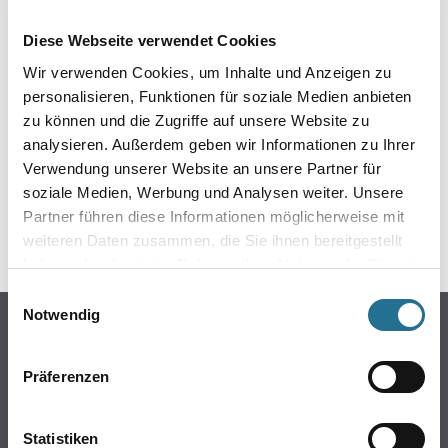
EIN KLEINER ZWISCHENFALL
Diese Webseite verwendet Cookies
IST AUFGETRETEN
Wir verwenden Cookies, um Inhalte und Anzeigen zu
personalisieren, Funktionen für soziale Medien anbieten
Keine Sorge, wir pinseln schon an der Lösung und
zu können und die Zugriffe auf unsere Website zu
werden das Problem so schnell wie möglich beheben.
analysieren. Außerdem geben wir Informationen zu Ihrer
Erkunden Sie in der Zwischenzeit unseren Online-Shop
und lassen Sie sich inspirieren.
Verwendung unserer Website an unsere Partner für
soziale Medien, Werbung und Analysen weiter. Unsere
ZURÜCK ZUM ONLINE-SHOP
Partner führen diese Informationen möglicherweise mit
weiteren Daten zusammen, die Sie ihnen bereitgestellt
haben oder die sie im Rahmen Ihrer Nutzung der Dienste
gesammelt haben.
Einwilligungsauswahl
Notwendig
Online-Shop
Farbe
Präferenzen
WDV-Systeme
Trockenbau
Statistiken
Putze- und Spachtelmassen