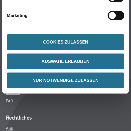
Bodenbeläge
Wand- & Deckenbeläge
Marketing
Werkzeug & Maschinen
Verbrauchsmaterialien
COOKIES ZULASSEN
Über uns
Unternehmen
AUSWAHL ERLAUBEN
MPlus
HAMSTA
NUR NOTWENDIGE ZULASSEN
Karriere
Services
FAQ
Rechtliches
AGB