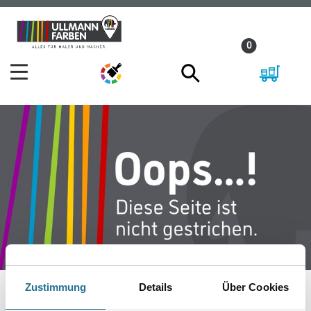
Zum
Zum
Inhalt
Navigationsmenü
0
springen
springen
Zustimmung
Details
Über Cookies