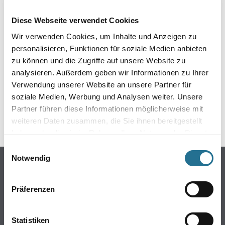
EIN KLEINER ZWISCHENFALL
Diese Webseite verwendet Cookies
IST AUFGETRETEN
Wir verwenden Cookies, um Inhalte und Anzeigen zu
personalisieren, Funktionen für soziale Medien anbieten
Keine Sorge, wir pinseln schon an der Lösung und
zu können und die Zugriffe auf unsere Website zu
werden das Problem so schnell wie möglich beheben.
analysieren. Außerdem geben wir Informationen zu Ihrer
Erkunden Sie in der Zwischenzeit unseren Online-Shop
und lassen Sie sich inspirieren.
Verwendung unserer Website an unsere Partner für
soziale Medien, Werbung und Analysen weiter. Unsere
ZURÜCK ZUM ONLINE-SHOP
Partner führen diese Informationen möglicherweise mit
weiteren Daten zusammen, die Sie ihnen bereitgestellt
haben oder die sie im Rahmen Ihrer Nutzung der Dienste
gesammelt haben.
Einwilligungsauswahl
Notwendig
Online-Shop
Farbe
Präferenzen
WDV-Systeme
Trockenbau
Statistiken
Putze- und Spachtelmassen