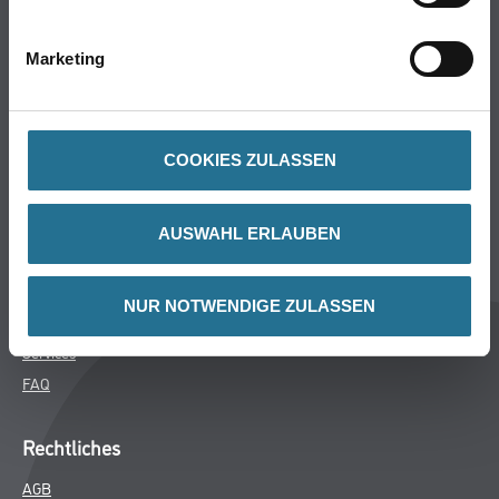
Bodenbeläge
Wand- & Deckenbeläge
Marketing
Werkzeug & Maschinen
Verbrauchsmaterialien
COOKIES ZULASSEN
Über uns
Unternehmen
AUSWAHL ERLAUBEN
MPlus
HAMSTA
NUR NOTWENDIGE ZULASSEN
Karriere
Services
FAQ
Rechtliches
AGB