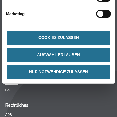
Bodenbeläge
Wand- & Deckenbeläge
Marketing
Werkzeug & Maschinen
Verbrauchsmaterialien
COOKIES ZULASSEN
Über uns
Unternehmen
AUSWAHL ERLAUBEN
MPlus
HAMSTA
NUR NOTWENDIGE ZULASSEN
Karriere
Services
FAQ
Rechtliches
AGB