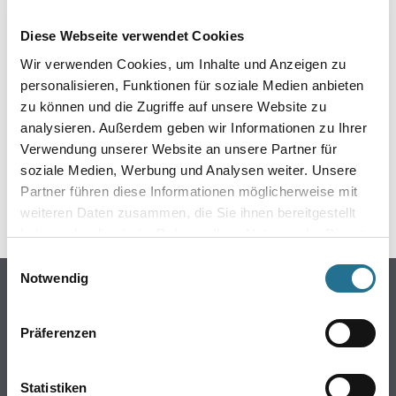
EIN KLEINER ZWISCHENFALL
Diese Webseite verwendet Cookies
IST AUFGETRETEN
Wir verwenden Cookies, um Inhalte und Anzeigen zu
personalisieren, Funktionen für soziale Medien anbieten
Keine Sorge, wir pinseln schon an der Lösung und
zu können und die Zugriffe auf unsere Website zu
werden das Problem so schnell wie möglich beheben.
analysieren. Außerdem geben wir Informationen zu Ihrer
Erkunden Sie in der Zwischenzeit unseren Online-Shop
und lassen Sie sich inspirieren.
Verwendung unserer Website an unsere Partner für
soziale Medien, Werbung und Analysen weiter. Unsere
ZURÜCK ZUM ONLINE-SHOP
Partner führen diese Informationen möglicherweise mit
weiteren Daten zusammen, die Sie ihnen bereitgestellt
haben oder die sie im Rahmen Ihrer Nutzung der Dienste
gesammelt haben.
Einwilligungsauswahl
Notwendig
Online-Shop
Farbe
Präferenzen
WDV-Systeme
Trockenbau
Statistiken
Putze- und Spachtelmassen