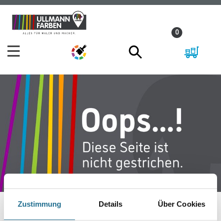
Zum
Zum
Inhalt
Navigationsmenü
0
springen
springen
Zustimmung
Details
Über Cookies