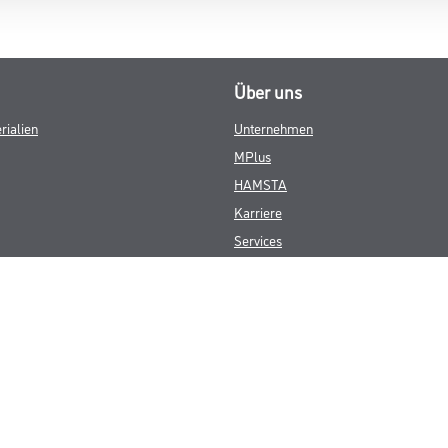
Über uns
rialien
Unternehmen
MPlus
HAMSTA
Karriere
Services
FAQ