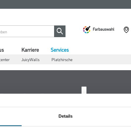
Farbauswahl
us
Karriere
Services
center
JuicyWalls
Platzhirsche
Details