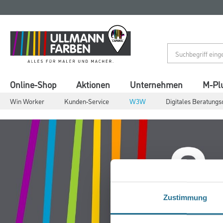
Zum
Zum
Inhalt
Navigationsmenü
springen
springen
Online-Shop
Aktionen
Unternehmen
M-Pl
Win Worker
Kunden-Service
W3W
Digitales Beratungs
Zustimmung