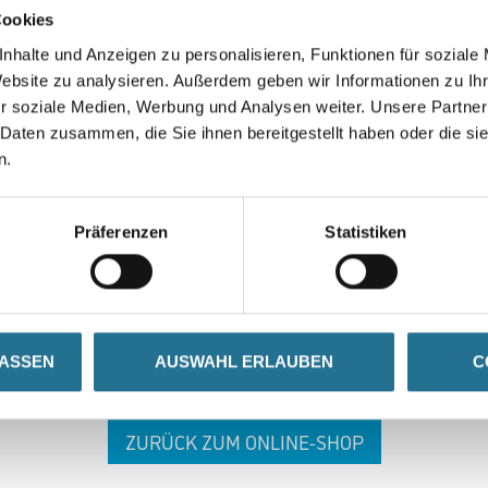
Cookies
nhalte und Anzeigen zu personalisieren, Funktionen für soziale
Website zu analysieren. Außerdem geben wir Informationen zu I
r soziale Medien, Werbung und Analysen weiter. Unsere Partner
 Daten zusammen, die Sie ihnen bereitgestellt haben oder die s
n.
 ZWISCHENFALL IST
Präferenzen
Statistiken
seln schon an der Lösung und werden das Problem so schnell
in der Zwischenzeit unseren Online-Shop und lassen Sie sic
LASSEN
AUSWAHL ERLAUBEN
C
ZURÜCK ZUM ONLINE-SHOP