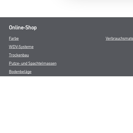
Online-Shop
Farbe
Verbrauchsmate
WDV-Systeme
Trockenbau
Putze- und Spachtelmassen
Bodenbeläge
Wand- & Deckenbeläge
Werkzeug & Maschinen