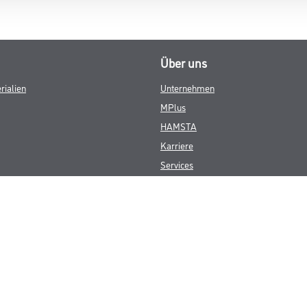
Über uns
rialien
Unternehmen
MPlus
HAMSTA
Karriere
Services
FAQ