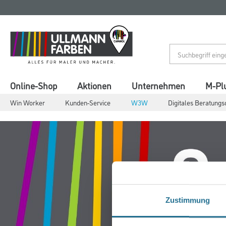
Zum
Zum
Inhalt
Navigationsmenü
springen
springen
Online-Shop
Aktionen
Unternehmen
M-Pl
Win Worker
Kunden-Service
W3W
Digitales Beratungs
Zustimmung