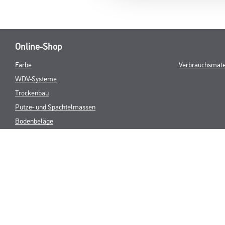
Online-Shop
Farbe
Verbrauchsmate
WDV-Systeme
Trockenbau
Putze- und Spachtelmassen
Bodenbeläge
Wand- & Deckenbeläge
Werkzeug & Maschinen