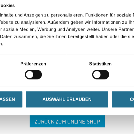
Cookies
nhalte und Anzeigen zu personalisieren, Funktionen für soziale
Website zu analysieren. Außerdem geben wir Informationen zu I
r soziale Medien, Werbung und Analysen weiter. Unsere Partner
 Daten zusammen, die Sie ihnen bereitgestellt haben oder die s
n.
 ZWISCHENFALL IST
Präferenzen
Statistiken
seln schon an der Lösung und werden das Problem so schnell
in der Zwischenzeit unseren Online-Shop und lassen Sie sic
LASSEN
AUSWAHL ERLAUBEN
C
ZURÜCK ZUM ONLINE-SHOP