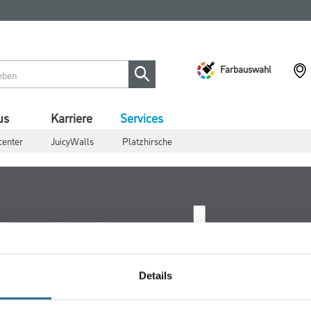
Farbauswahl
us
Karriere
Services
center
JuicyWalls
Platzhirsche
Details