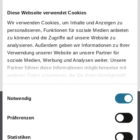
EIN KLEINER ZWISCHENFALL
Diese Webseite verwendet Cookies
IST AUFGETRETEN
Wir verwenden Cookies, um Inhalte und Anzeigen zu
personalisieren, Funktionen für soziale Medien anbieten
Keine Sorge, wir pinseln schon an der Lösung und
zu können und die Zugriffe auf unsere Website zu
werden das Problem so schnell wie möglich beheben.
analysieren. Außerdem geben wir Informationen zu Ihrer
Erkunden Sie in der Zwischenzeit unseren Online-Shop
und lassen Sie sich inspirieren.
Verwendung unserer Website an unsere Partner für
soziale Medien, Werbung und Analysen weiter. Unsere
ZURÜCK ZUM ONLINE-SHOP
Partner führen diese Informationen möglicherweise mit
weiteren Daten zusammen, die Sie ihnen bereitgestellt
haben oder die sie im Rahmen Ihrer Nutzung der Dienste
gesammelt haben.
Einwilligungsauswahl
Notwendig
Online-Shop
Farbe
Präferenzen
WDV-Systeme
Trockenbau
Statistiken
Putze- und Spachtelmassen