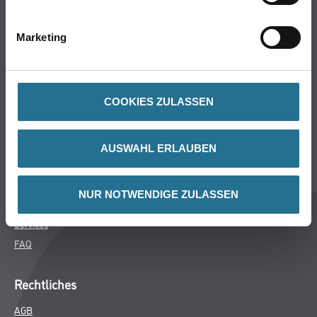
Bodenbeläge
Wand- & Deckenbeläge
Marketing
Werkzeug & Maschinen
Verbrauchsmaterialien
COOKIES ZULASSEN
Über uns
Unternehmen
AUSWAHL ERLAUBEN
MPlus
HAMSTA
NUR NOTWENDIGE ZULASSEN
Karriere
Services
FAQ
Rechtliches
AGB