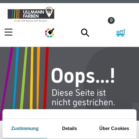
Zum
Zum
Inhalt
Navigationsmenü
0
springen
springen
Zustimmung
Details
Über Cookies