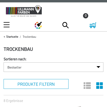
Zum
Zum
Inhalt
Navigationsmenü
0
springen
springen
Startseite
Trockenbau
TROCKENBAU
Sortieren nach:
PRODUKTE FILTERN
8 Ergebnisse