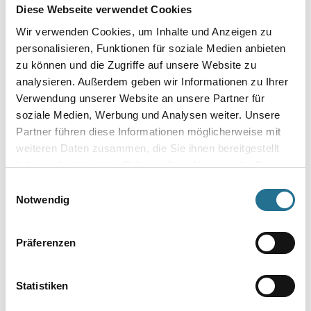
Diese Webseite verwendet Cookies
Wir verwenden Cookies, um Inhalte und Anzeigen zu
personalisieren, Funktionen für soziale Medien anbieten
WD Lichtensteiner Profil 5299
AK Profile Hobus Profil
zu können und die Zugriffe auf unsere Website zu
Knickschiene Flexibel
analysieren. Außerdem geben wir Informationen zu Ihrer
Verwendung unserer Website an unsere Partner für
soziale Medien, Werbung und Analysen weiter. Unsere
Partner führen diese Informationen möglicherweise mit
Bitte einloggen, um Preise zu
Bitte einloggen, um Preise zu
weiteren Daten zusammen, die Sie ihnen bereitgestellt
sehen
sehen
haben oder die sie im Rahmen Ihrer Nutzung der Dienste
gesammelt haben.
Einwilligungsauswahl
Notwendig
Präferenzen
Statistiken