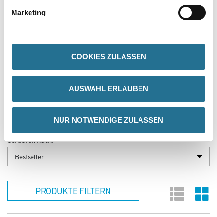
Marketing
AK Profile Hobus Profil
Protektor Kompositprofil Mid-
starrer Winkel
Flex 300 37322
COOKIES ZULASSEN
Bitte einloggen, um Preise zu
Bitte einloggen, um Preise zu
sehen
sehen
AUSWAHL ERLAUBEN
NUR NOTWENDIGE ZULASSEN
Sortieren nach:
PRODUKTE FILTERN