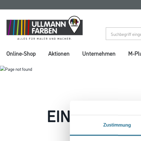
Zum
Zum
Inhalt
Navigationsmenü
springen
springen
Online-Shop
Aktionen
Unternehmen
M-Pl
EIN KLEINER
Zustimmung
Keine Sorge, wir pin