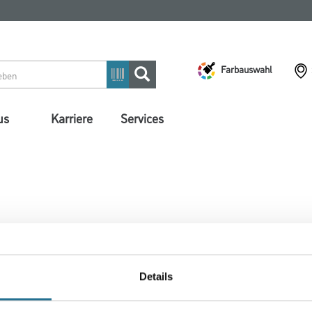
Farbauswahl
us
Karriere
Services
 ZWISCHENFALL IST
Details
seln schon an der Lösung und werden das Problem so schnell