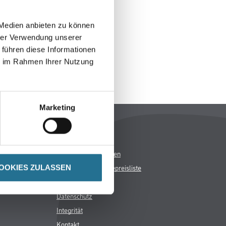
h inspirieren.
 Medien anbieten zu können
hrer Verwendung unserer
 führen diese Informationen
ie im Rahmen Ihrer Nutzung
Marketing
Rechtliches
AGB
Nutzungsbedingungen
Logistik- und Servicepreisliste
OOKIES ZULASSEN
Impressum
Datenschutz
Integrität
Kontakt