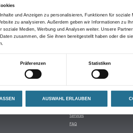
Cookies
in der Zwischenzeit unseren Online-Shop und lassen Sie sic
nhalte und Anzeigen zu personalisieren, Funktionen für soziale
Website zu analysieren. Außerdem geben wir Informationen zu I
r soziale Medien, Werbung und Analysen weiter. Unsere Partner
ZURÜCK ZUM ONLINE-SHOP
 Daten zusammen, die Sie ihnen bereitgestellt haben oder die s
n.
Präferenzen
Statistiken
Über uns
rialien
Unternehmen
MPlus
HAMSTA
LASSEN
AUSWAHL ERLAUBEN
C
Karriere
Services
FAQ