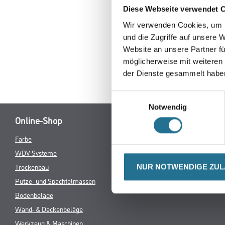
Diese Webseite verwendet 
Erkunden Sie 
Wir verwenden Cookies, um I
und die Zugriffe auf unsere 
Website an unsere Partner fü
möglicherweise mit weiteren
der Dienste gesammelt habe
Einwilligungsauswahl
Notwendig
Online-Shop
Farbe
Verbrauchsmate
WDV-Systeme
Trockenbau
NUR NOTWENDIGE ZU
Putze- und Spachtelmassen
Bodenbeläge
Wand- & Deckenbeläge
Werkzeug & Maschinen