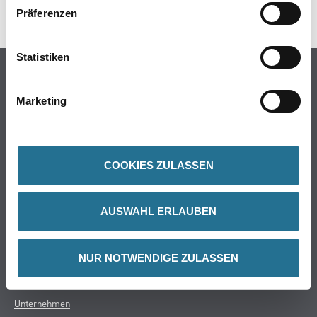
SPEZIFIKATIONEN
Präferenzen
Statistiken
Online-Shop
Farbe
Marketing
WDV-Systeme
Trockenbau
Putze- und Spachtelmassen
COOKIES ZULASSEN
Bodenbeläge
Wand- & Deckenbeläge
AUSWAHL ERLAUBEN
Werkzeug & Maschinen
Verbrauchsmaterialien
NUR NOTWENDIGE ZULASSEN
Über uns
Unternehmen