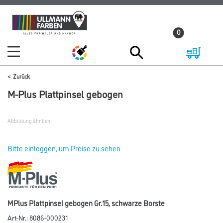
Zum
Zum
Inhalt
Navigationsmenü
0
springen
springen
Zurück
M-Plus Plattpinsel gebogen
Abbildung ähnlich
Bitte einloggen, um Preise zu sehen
MPlus Plattpinsel gebogen Gr.15, schwarze Borste
Art-Nr.:
8086-000231