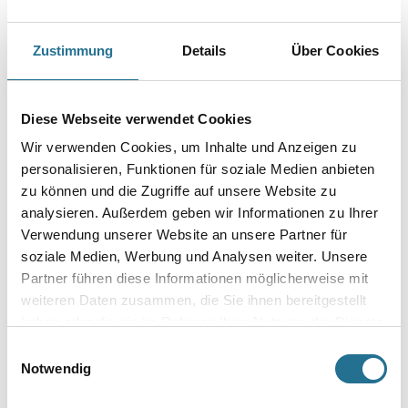
Zustimmung
Details
Über Cookies
PRODUKTEIGENSCHAFTEN
Diese Webseite verwendet Cookies
Produkteigenschaft
Wir verwenden Cookies, um Inhalte und Anzeigen zu
- Plattpinsel
personalisieren, Funktionen für soziale Medien anbieten
- Profi
zu können und die Zugriffe auf unsere Website zu
- Schwarze Borsten
- Gebogene Bleche
analysieren. Außerdem geben wir Informationen zu Ihrer
- Flache Holzstiele
Verwendung unserer Website an unsere Partner für
soziale Medien, Werbung und Analysen weiter. Unsere
Partner führen diese Informationen möglicherweise mit
weiteren Daten zusammen, die Sie ihnen bereitgestellt
haben oder die sie im Rahmen Ihrer Nutzung der Dienste
ZUSATZINFOS
gesammelt haben.
Einwilligungsauswahl
Notwendig
GEFAHRENHINWEISE