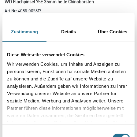
WD Flachpinsel 75E 35mm helle Chinaborsten
Art-Nr.:
4086-005817
Größe
Zustimmung
Details
Über Cookies
Farbtonbezeichnung
Diese Webseite verwendet Cookies
Wir verwenden Cookies, um Inhalte und Anzeigen zu
Breite in millimeter
personalisieren, Funktionen für soziale Medien anbieten
zu können und die Zugriffe auf unsere Website zu
analysieren. Außerdem geben wir Informationen zu Ihrer
Verwendung unserer Website an unsere Partner für
Borsten- / Haar-Länge in mm
soziale Medien, Werbung und Analysen weiter. Unsere
Partner führen diese Informationen möglicherweise mit
weiteren Daten zusammen, die Sie ihnen bereitgestellt
haben oder die sie im Rahmen Ihrer Nutzung der Dienste
Umrechnungsfaktoren
gesammelt haben.
Einwilligungsauswahl