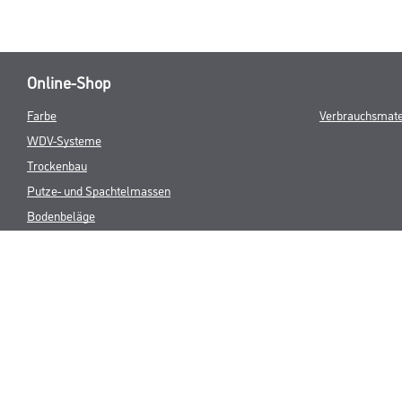
Online-Shop
Farbe
Verbrauchsmate
WDV-Systeme
Trockenbau
Putze- und Spachtelmassen
Bodenbeläge
Wand- & Deckenbeläge
Werkzeug & Maschinen