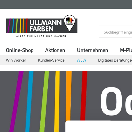
Zum
Zum
Inhalt
Navigationsmenü
springen
springen
Online-Shop
Aktionen
Unternehmen
M-Pl
Win Worker
Kunden-Service
W3W
Digitales Beratungs