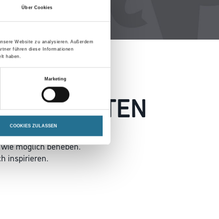
Über Cookies
 unsere Website zu analysieren. Außerdem
rtner führen diese Informationen
lt haben.
Marketing
 AUFGETRETEN
COOKIES ZULASSEN
 wie möglich beheben.
h inspirieren.