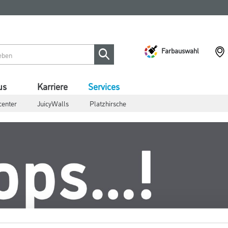
Farbauswahl
us
Karriere
Services
center
JuicyWalls
Platzhirsche