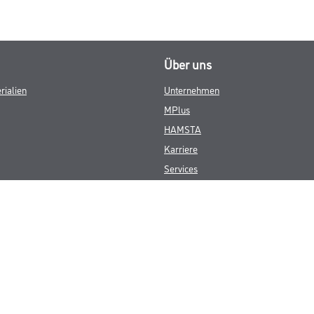
Über uns
rialien
Unternehmen
MPlus
HAMSTA
Karriere
Services
FAQ