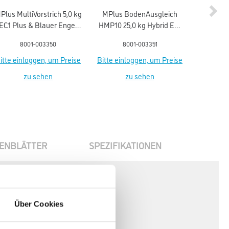
Plus MultiVorstrich 5,0 kg
MPlus BodenAusgleich
EC1 Plus & Blauer Engel
HMP10 25,0 kg Hybrid EC1
Designbe
NEU
Plus & Blauer Engel NEU
14,0 k
8001-003350
8001-003351
8
itte einloggen, um Preise
Bitte einloggen, um Preise
Bitte ein
zu sehen
zu sehen
ENBLÄTTER
SPEZIFIKATIONEN
Über Cookies