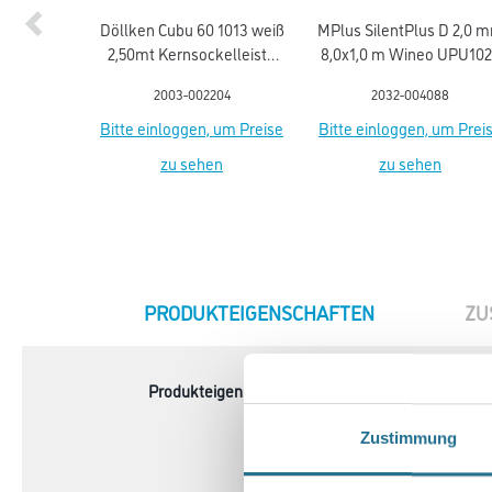
Döllken Cubu 60 1013 weiß
MPlus SilentPlus D 2,0 
2,50mt Kernsockelleiste
8,0x1,0 m Wineo UPU10
flex life (5012)
Polyurethan-Mineral
2003-002204
2032-004088
Bitte einloggen, um Preise
Bitte einloggen, um Prei
zu sehen
zu sehen
CURRENT
PRODUKTEIGENSCHAFTEN
ZU
TAB:
Produkteigenschaft
`- Belagsart: Designbela
- Abmessung: 91,44 x 45,7
- Gesamtstärke: 2,5 mm
Zustimmung
- Inhalt: 3,34 m²
- Nutzschicht: 0,55 mm