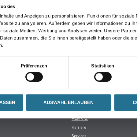
 42
Cookies
Duraspect TM-Ultramatt
nhalte und Anzeigen zu personalisieren, Funktionen für soziale
Website zu analysieren. Außerdem geben wir Informationen zu I
0
r soziale Medien, Werbung und Analysen weiter. Unsere Partner
dB
 Daten zusammen, die Sie ihnen bereitgestellt haben oder die s
gnet für alle herkömmlichen Warmwasser-Fußbodenheizungen und gere
ur von 27 ºC !
n.
Präferenzen
Statistiken
Über uns
rialien
Unternehmen
LASSEN
AUSWAHL ERLAUBEN
C
MPlus
HAMSTA
Karriere
Services