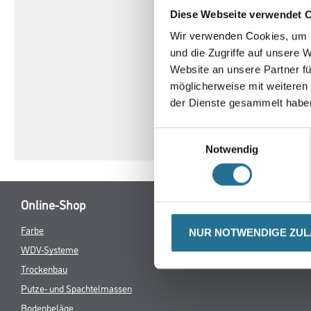
- Nutzungsklasse: 23 / 33 /
Diese Webseite verwendet 
- Oberflächenvergütung: 
Wir verwenden Cookies, um I
- Brandverhalten: Bfl-s1
und die Zugriffe auf unsere 
- Rutschhemmung: DS R1
Website an unsere Partner fü
- Trittschalldämmung: 3 
möglicherweise mit weiteren
- Fußbodenheizung: Geei
einer Oberflächentemperat
der Dienste gesammelt habe
Einwilligungsauswahl
Notwendig
Online-Shop
Farbe
Verbrauchsmate
NUR NOTWENDIGE ZU
WDV-Systeme
Trockenbau
Putze- und Spachtelmassen
Bodenbeläge