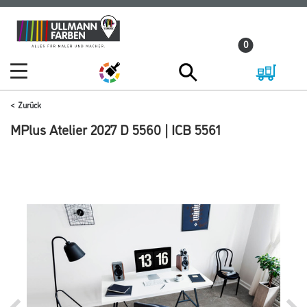
Zum
Zum
Inhalt
Navigationsmenü
0
springen
springen
Zurück
MPlus Atelier 2027 D 5560 | ICB 5561