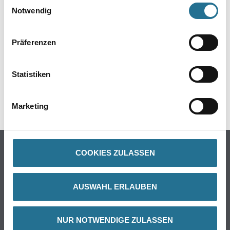
Einwilligungsauswahl
Notwendig
ZUSATZINFOS
Präferenzen
GEFAHRENHINWEISE
Statistiken
DATENBLÄTTER
SPEZIFIKATIONEN
Marketing
Online-Shop
COOKIES ZULASSEN
Farbe
WDV-Systeme
AUSWAHL ERLAUBEN
Trockenbau
Putze- und Spachtelmassen
NUR NOTWENDIGE ZULASSEN
Bodenbeläge