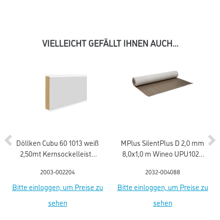
VIELLEICHT GEFÄLLT IHNEN AUCH...
Döllken Cubu 60 1013 weiß
MPlus SilentPlus D 2,0 mm
2,50mt Kernsockelleiste
8,0x1,0 m Wineo UPU1020
flex life (5012)
Polyurethan-Mineral
2003-002204
2032-004088
Bitte einloggen, um Preise zu
Bitte einloggen, um Preise zu
sehen
sehen