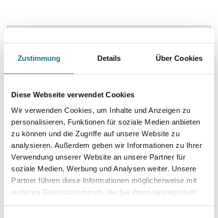
PRODUKTEIGENSCHAFTEN
Zustimmung
Details
Über Cookies
Produkteigenschaft
`- Belagsart: Designbelag
- Abmessung: 91,44 x 45,72 cm
- Gesamtstärke: 2,5 mm
Diese Webseite verwendet Cookies
- Inhalt: 3,34 m²
- Nutzschicht: 0,55 mm
Wir verwenden Cookies, um Inhalte und Anzeigen zu
- Nutzungsklasse: 23 / 33 / 42
personalisieren, Funktionen für soziale Medien anbieten
- Oberflächenvergütung: Duraspect TM-Ultramatt
zu können und die Zugriffe auf unsere Website zu
- Brandverhalten: Bfl-s1
- Rutschhemmung: DS R10
analysieren. Außerdem geben wir Informationen zu Ihrer
- Trittschalldämmung: 3 dB
Verwendung unserer Website an unsere Partner für
- Fußbodenheizung: Geeignet für alle herkömmlichen
soziale Medien, Werbung und Analysen weiter. Unsere
Warmwasser-Fußbodenheizungen und geregelten elektrischen
Systemen bis zu
Partner führen diese Informationen möglicherweise mit
einer Oberflächentemperatur von 27 ºC !
weiteren Daten zusammen, die Sie ihnen bereitgestellt
haben oder die sie im Rahmen Ihrer Nutzung der Dienste
gesammelt haben.