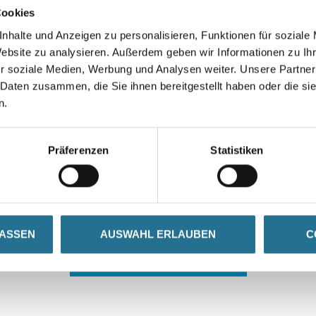
Cookies
nhalte und Anzeigen zu personalisieren, Funktionen für soziale
Website zu analysieren. Außerdem geben wir Informationen zu I
r soziale Medien, Werbung und Analysen weiter. Unsere Partner
 Daten zusammen, die Sie ihnen bereitgestellt haben oder die s
n.
 ZWISCHENFALL IST
Präferenzen
Statistiken
seln schon an der Lösung und werden das Problem so schnell
in der Zwischenzeit unseren Online-Shop und lassen Sie sic
LASSEN
AUSWAHL ERLAUBEN
C
ZURÜCK ZUM ONLINE-SHOP