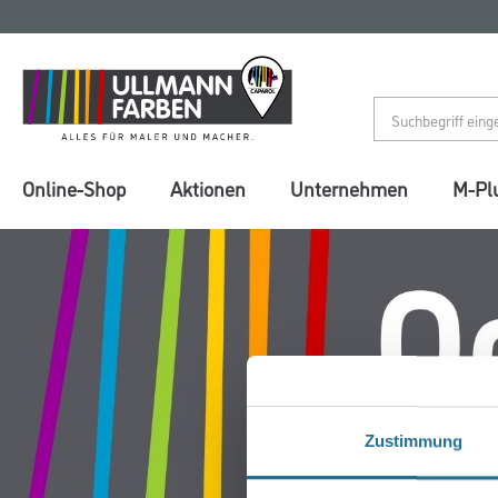
Zum
Zum
Inhalt
Navigationsmenü
springen
springen
Online-Shop
Aktionen
Unternehmen
M-Pl
Zustimmung