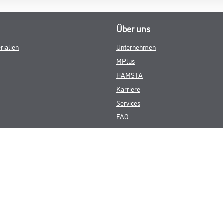
Über uns
rialien
Unternehmen
MPlus
HAMSTA
Karriere
Services
FAQ
© Copyright CMS Dienstleistungs-Gesellschaft
GEWERBLICHE KUNDEN. ALLE ANGEGEBENEN PREISE SIND ZZGL. GESETZL