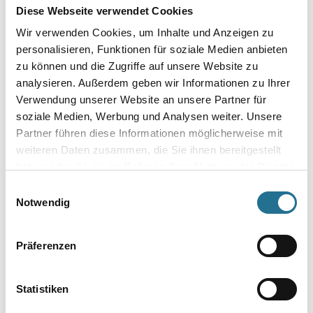
Diese Webseite verwendet Cookies
Wir verwenden Cookies, um Inhalte und Anzeigen zu
MPlus MultiVorstrich 10,0
MPlus MultiVorstrich 5,0 kg
personalisieren, Funktionen für soziale Medien anbieten
kg EC1 Plus & Blauer
EC1 Plus & Blauer Engel
zu können und die Zugriffe auf unsere Website zu
Engel NEU
NEU
8001-003349
8001-003350
analysieren. Außerdem geben wir Informationen zu Ihrer
Bitte einloggen, um Preise zu
Bitte einloggen, um Preise zu
Verwendung unserer Website an unsere Partner für
soziale Medien, Werbung und Analysen weiter. Unsere
sehen
sehen
Partner führen diese Informationen möglicherweise mit
weiteren Daten zusammen, die Sie ihnen bereitgestellt
haben oder die sie im Rahmen Ihrer Nutzung der Dienste
gesammelt haben.
Einwilligungsauswahl
PRODUKTEIGENSCHAFTEN
Notwendig
Produkteigenschaft
Präferenzen
siehe Produktspezifikation
Statistiken