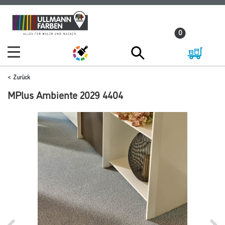
Zum
Zum
Inhalt
Navigationsmenü
0
springen
springen
Zurück
MPlus Ambiente 2029 4404