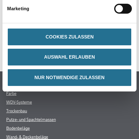
ZUSATZINFOS
Marketing
GEFAHRENHINWEISE
COOKIES ZULASSEN
DATENBLÄTTER
SPEZIFIKATIONEN
AUSWAHL ERLAUBEN
NUR NOTWENDIGE ZULASSEN
Online-Shop
Farbe
WDV-Systeme
Trockenbau
Putze- und Spachtelmassen
Bodenbeläge
Wand- & Deckenbeläge