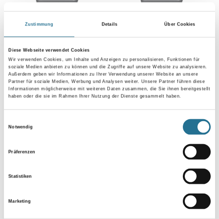
MPlus MultiVorstrich 10,0
MPlus MultiVorstrich 5,0 kg
Zustimmung
Details
Über Cookies
kg EC1 Plus & Blauer
EC1 Plus & Blauer Engel
Engel NEU
NEU
Diese Webseite verwendet Cookies
8001-003349
8001-003350
Wir verwenden Cookies, um Inhalte und Anzeigen zu personalisieren, Funktionen für
soziale Medien anbieten zu können und die Zugriffe auf unsere Website zu analysieren.
Bitte einloggen, um Preise zu
Bitte einloggen, um Preise zu
Außerdem geben wir Informationen zu Ihrer Verwendung unserer Website an unsere
Partner für soziale Medien, Werbung und Analysen weiter. Unsere Partner führen diese
sehen
sehen
Informationen möglicherweise mit weiteren Daten zusammen, die Sie ihnen bereitgestellt
haben oder die sie im Rahmen Ihrer Nutzung der Dienste gesammelt haben.
Einwilligungsauswahl
Notwendig
PRODUKTEIGENSCHAFTEN
Präferenzen
Produkteigenschaft
siehe Produktspezifikation
Statistiken
Marketing