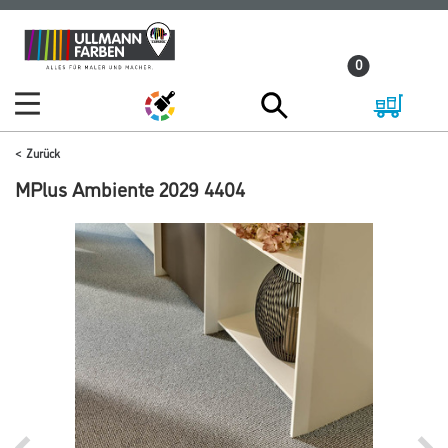
Zum
Zum
Inhalt
Navigationsmenü
0
springen
springen
Zurück
MPlus Ambiente 2029 4404