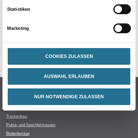
Statistiken
ZUSATZINFOS
Marketing
GEFAHRENHINWEISE
DATENBLÄTTER
COOKIES ZULASSEN
SPEZIFIKATIONEN
AUSWAHL ERLAUBEN
Online-Shop
NUR NOTWENDIGE ZULASSEN
Farbe
WDV-Systeme
Trockenbau
Putze- und Spachtelmassen
Bodenbeläge