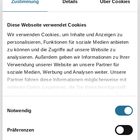
Zustimmung
Details
Über Cookies
MPlus MultiVorstrich 10,0
MPlus MultiVorstrich 5,0 kg
Diese Webseite verwendet Cookies
kg EC1 Plus & Blauer
EC1 Plus & Blauer Engel
Wir verwenden Cookies, um Inhalte und Anzeigen zu
Engel NEU
NEU
8001-003349
8001-003350
personalisieren, Funktionen für soziale Medien anbieten
zu können und die Zugriffe auf unsere Website zu
Bitte einloggen, um Preise zu
Bitte einloggen, um Preise zu
analysieren. Außerdem geben wir Informationen zu Ihrer
sehen
sehen
Verwendung unserer Website an unsere Partner für
soziale Medien, Werbung und Analysen weiter. Unsere
Partner führen diese Informationen möglicherweise mit
weiteren Daten zusammen, die Sie ihnen bereitgestellt
haben oder die sie im Rahmen Ihrer Nutzung der Dienste
PRODUKTEIGENSCHAFTEN
gesammelt haben.
Einwilligungsauswahl
Notwendig
Produkteigenschaft
siehe Produktspezifikation
Präferenzen