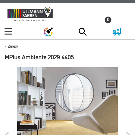
Zum
Zum
Inhalt
Navigationsmenü
0
springen
springen
Zurück
MPlus Ambiente 2029 4405