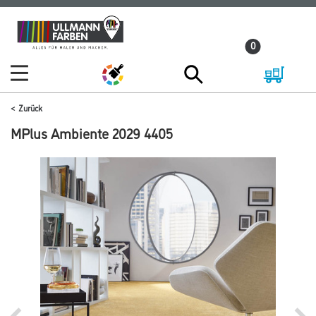
Zum
Zum
Inhalt
Navigationsmenü
0
springen
springen
Zurück
MPlus Ambiente 2029 4405