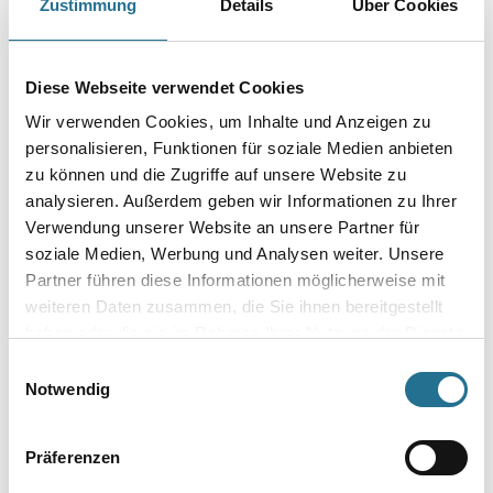
Zustimmung
Details
Über Cookies
MPlus MultiVorstrich 10,0
MPlus MultiVorstrich 5,0 kg
Diese Webseite verwendet Cookies
kg EC1 Plus & Blauer
EC1 Plus & Blauer Engel
Wir verwenden Cookies, um Inhalte und Anzeigen zu
Engel NEU
NEU
8001-003349
8001-003350
personalisieren, Funktionen für soziale Medien anbieten
zu können und die Zugriffe auf unsere Website zu
Bitte einloggen, um Preise zu
Bitte einloggen, um Preise zu
analysieren. Außerdem geben wir Informationen zu Ihrer
sehen
sehen
Verwendung unserer Website an unsere Partner für
soziale Medien, Werbung und Analysen weiter. Unsere
Partner führen diese Informationen möglicherweise mit
weiteren Daten zusammen, die Sie ihnen bereitgestellt
haben oder die sie im Rahmen Ihrer Nutzung der Dienste
PRODUKTEIGENSCHAFTEN
gesammelt haben.
Einwilligungsauswahl
Notwendig
Produkteigenschaft
siehe Produktspezifikation
Präferenzen