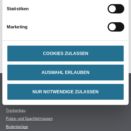
Statistiken
ZUSATZINFOS
Marketing
GEFAHRENHINWEISE
DATENBLÄTTER
COOKIES ZULASSEN
SPEZIFIKATIONEN
AUSWAHL ERLAUBEN
Online-Shop
NUR NOTWENDIGE ZULASSEN
Farbe
WDV-Systeme
Trockenbau
Putze- und Spachtelmassen
Bodenbeläge