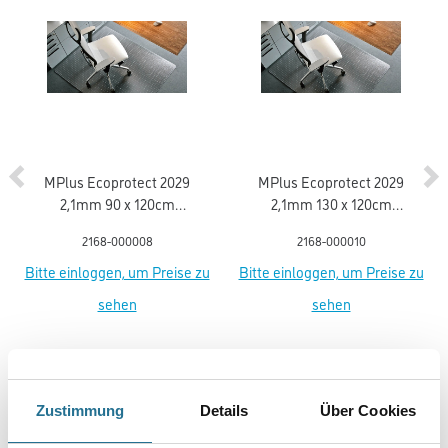
MPlus Ecoprotect 2029
MPlus Ecoprotect 2029
2,1mm 90 x 120cm
2,1mm 130 x 120cm
Bodenschutzmatte PET
Bodenschutzmatte PET
2168-000008
2168-000010
mit Noppen 17-0900
mit Noppen 17-1300
Bitte einloggen, um Preise zu
Bitte einloggen, um Preise zu
sehen
sehen
Zustimmung
Details
Über Cookies
PRODUKTEIGENSCHAFTEN