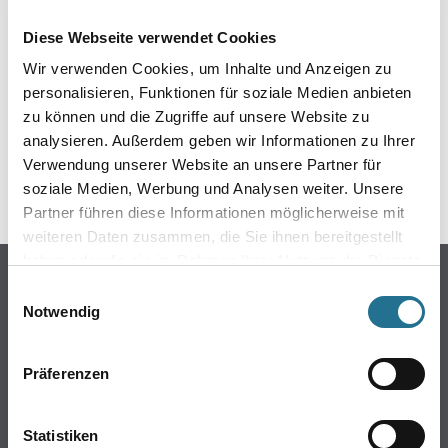
Diese Webseite verwendet Cookies
Wir verwenden Cookies, um Inhalte und Anzeigen zu
GEFAHRENHINWEISE
personalisieren, Funktionen für soziale Medien anbieten
zu können und die Zugriffe auf unsere Website zu
DATENBLÄTTER
analysieren. Außerdem geben wir Informationen zu Ihrer
Verwendung unserer Website an unsere Partner für
SPEZIFIKATIONEN
soziale Medien, Werbung und Analysen weiter. Unsere
Partner führen diese Informationen möglicherweise mit
weiteren Daten zusammen, die Sie ihnen bereitgestellt
haben oder die sie im Rahmen Ihrer Nutzung der Dienste
Online-Shop
gesammelt haben.
Einwilligungsauswahl
Notwendig
Farbe
WDV-Systeme
Trockenbau
Präferenzen
Putze- und Spachtelmassen
Bodenbeläge
Statistiken