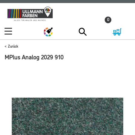
Zum
Zum
Inhalt
Navigationsmenü
0
springen
springen
Zurück
MPlus Analog 2029 910